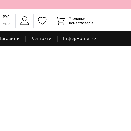
РУС
У кошику
немає товарів
УКР
Магазини
Контакти
Інформація