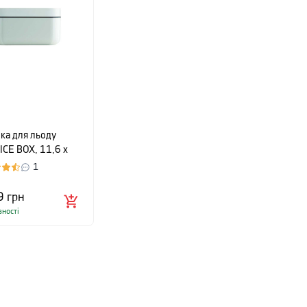
ка для льоду
ICE BOX, 11,6 х
 22,5 см, білий
1
9
грн
вності