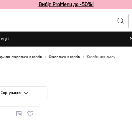
Вибір ProMenu до -50%!
кції
ари для охолодження напоїв
Охолодження напоїв
Коробки для льоду
Сортування