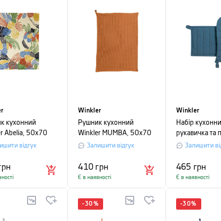
er
Winkler
Winkler
к кухонний
Рушник кухонний
Набір кухонни
r Abelia, 50х70
Winkler MUMBA, 50х70
рукавичка та 
ольоровий
см, кориця
Winkler Jona, 
ишити відгук
Залишити відгук
Залишити ві
грн
410
грн
465
грн
вності
Є в наявності
Є в наявності
-
30
%
-
30
%