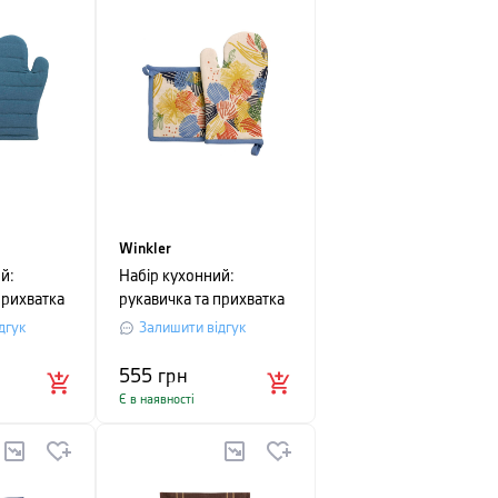
Winkler
й:
Набір кухонний:
прихватка
рукавичка та прихватка
синій
Winkler Abelia,
дгук
Залишити відгук
різнобарвний, 2
предмети
555
грн
Є в наявності