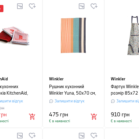
%
nAid
Winkler
Winkler
 кухонних
Рушник кухонний
Фартух Winkle
ів KitchenAid,
Winkler Yuna, 50х70 см,
розмір 85х72 
 см/45х45 см, 3
кольоровий
різноколірний
ишити відгук
Залишити відгук
Залишити ві
рн
грн
475
грн
910
грн
вності
Є в наявності
Є в наявності