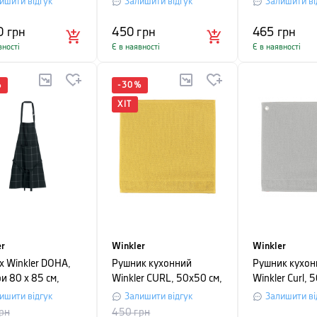
ишити відгук
Залишити відгук
Залишити ві
метра Gefu,
й
0
грн
450
грн
465
грн
вності
Є в наявності
Є в наявності
%
-
30
%
ХІТ
er
Winkler
Winkler
х Winkler DOHA,
Рушник кухонний
Рушник кухон
и 80 х 85 см,
Winkler CURL, 50x50 см,
Winkler Curl, 
й
світло-бежевий
перлинно-сір
ишити відгук
Залишити відгук
Залишити ві
рн
450
грн