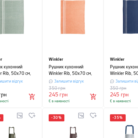
er
Winkler
Winkler
к кухонний
Рушник кухонний
Рушник кухон
r Rib, 50х70 см,
Winkler Rib, 50х70 см,
Winkler Rib, 5
блактиний
теракотовий
синій
ишити відгук
Залишити відгук
Залишити ві
350
грн
350
грн
грн
245
грн
245
грн
вності
Є в наявності
Є в наявності
%
-
30
%
-
35
%