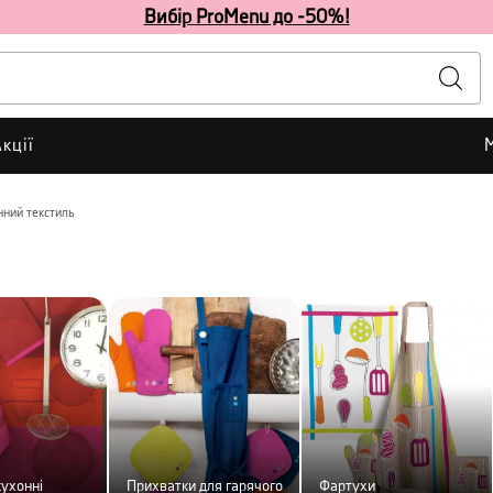
Вибір ProMenu до -50%!
кції
нний текстиль
ухонні
Прихватки для гарячого
Фартухи