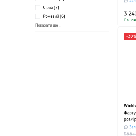
Зал
термо
сірий (7)
чорни
3 24
рожевий (6)
Є в ная
Показати ще ↓
-
30
Winkl
Фарту
розмір
чорни
Зал
955
г