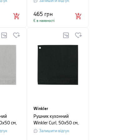
дгук
Залишити відгук
сірий
465
грн
Є в наявності
Winkler
ний
Рушник кухонний
50х50 см,
Winkler Curl, 50х50 см,
ий
чорний
дгук
Залишити відгук