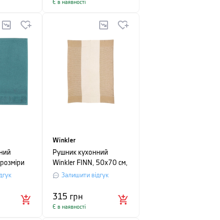
Є в наявності
Winkler
ний
Рушник кухонний
 розміри
Winkler FINN, 50х70 см,
ьо-
бежевий
дгук
Залишити відгук
315
грн
Є в наявності