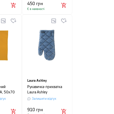
450
грн
Є в наявності
Laura Ashley
ний
Рукавичка-прихватка
A, 50х70
Laura Ashley
BLUEPRINT, 33х18 см,
дгук
Залишити відгук
синій
910
грн