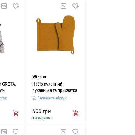
Winkler
r GRETA,
Набір кухонний:
см,
рукавичка та прихватка
Winkler JONA,
дгук
Залишити відгук
бурштиновий, 2
предмети
465
грн
Є в наявності