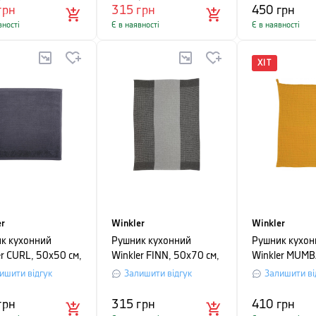
грн
315
грн
450
грн
вності
Є в наявності
Є в наявності
ХІТ
er
Winkler
Winkler
к кухонний
Рушник кухонний
Рушник кухон
er CURL, 50x50 см,
Winkler FINN, 50х70 см,
Winkler MUMB
сірий
см, жовтий
ишити відгук
Залишити відгук
Залишити ві
грн
315
грн
410
грн