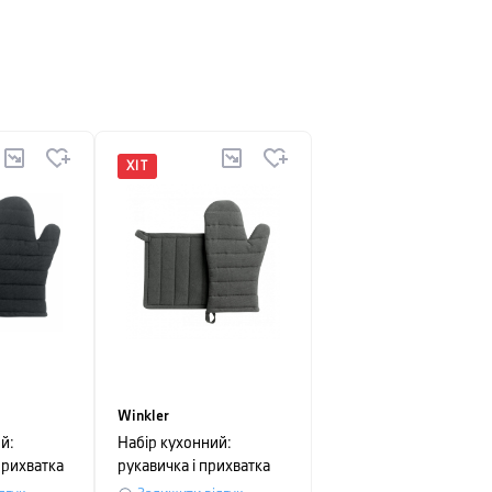
ХІТ
Winkler
й:
Набір кухонний:
прихватка
рукавичка і прихватка
 чорний
Winkler JONA, темно-