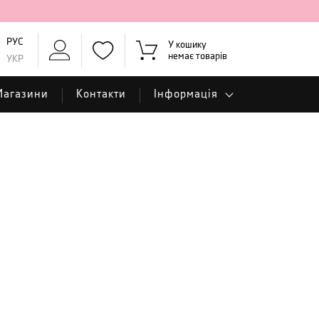
РУС
У кошику
немає товарів
УКР
Магазини
Контакти
Інформація