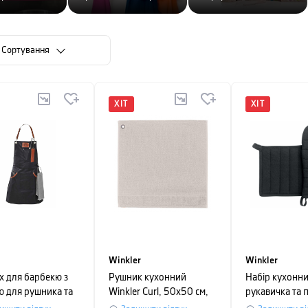
Сортування
ХІТ
ХІТ
Winkler
Winkler
х для барбекю з
Рушник кухонний
Набір кухонни
ю для рушника та
Winkler Curl, 50х50 см,
рукавичка та 
чем для
світло-сірий
Winkler JONA,