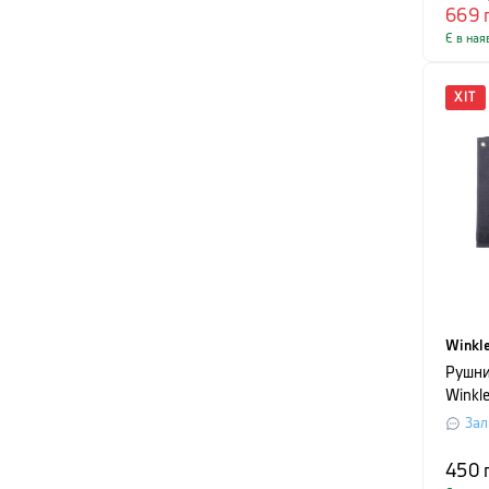
669
Є в ная
ХІТ
Winkl
Рушни
Winkl
сірий
Зал
450