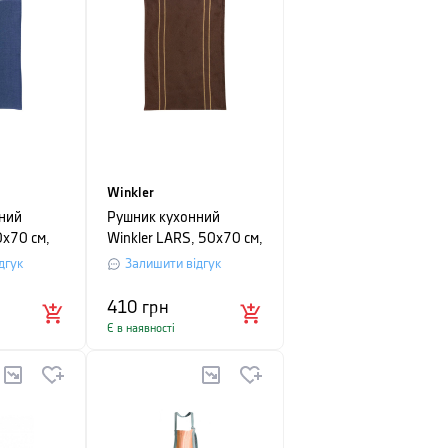
Winkler
ний
Рушник кухонний
0х70 см,
Winkler LARS, 50х70 см,
кавово-бежевий
дгук
Залишити відгук
410
грн
Є в наявності