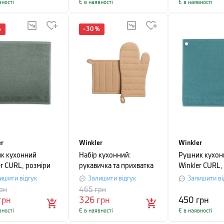
вності
Є в наявності
Є в наявності
%
-
30
%
er
Winkler
Winkler
к кухонний
Набір кухонний:
Рушник кухон
er CURL, розміри
рукавичка та прихватка
Winkler CURL,
 см, зелено-сірий
Winkler JONA, пісочний,
50х50 см, син
ишити відгук
Залишити відгук
Залишити ві
2 предмети
зелений
рн
465
грн
грн
326
грн
450
грн
вності
Є в наявності
Є в наявності