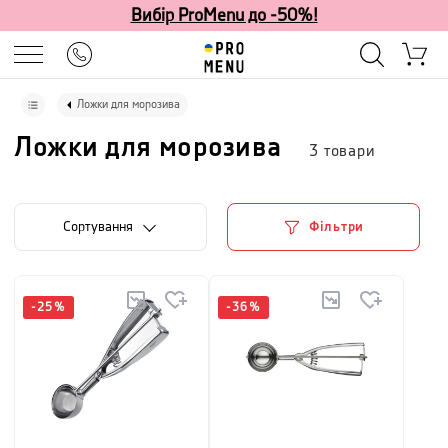
Вибір ProMenu до -50%!
Ложки для морозива
Ложки для морозива
3
товари
Сортування
Фільтри
-
25
%
-
36
%