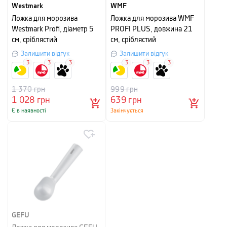
Westmark
WMF
Ложка для морозива
Ложка для морозива WMF
Westmark Profi, діаметр 5
PROFI PLUS, довжина 21
см, сріблястий
см, сріблястий
Залишити відгук
Залишити відгук
3
3
3
3
3
3
1 370
грн
999
грн
1 028
грн
639
грн
Є в наявності
Закінчується
GEFU