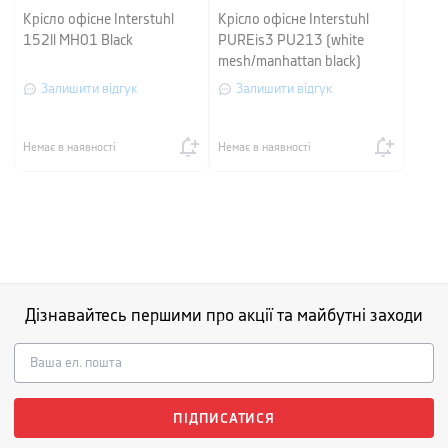
Крісло офісне Interstuhl
Крісло офісне Interstuhl
152ll MH01 Black
PUREis3 PU213 (white
mesh/manhattan black)
Залишити відгук
Залишити відгук
Немає в наявності
Немає в наявності
Дізнавайтесь першими про акції та майбутні заходи
ПІДПИСАТИСЯ