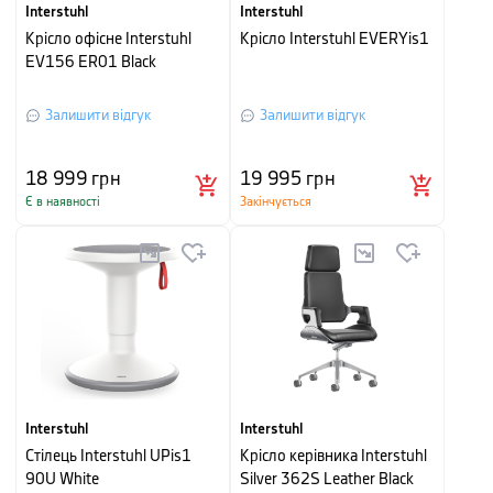
Interstuhl
Interstuhl
Крісло офісне Interstuhl
Крісло Interstuhl EVERYis1
EV156 ER01 Black
Залишити відгук
Залишити відгук
18 999
грн
19 995
грн
Є в наявності
Закінчується
Interstuhl
Interstuhl
Стілець Interstuhl UPis1
Крісло керівника Interstuhl
90U White
Silver 362S Leather Black