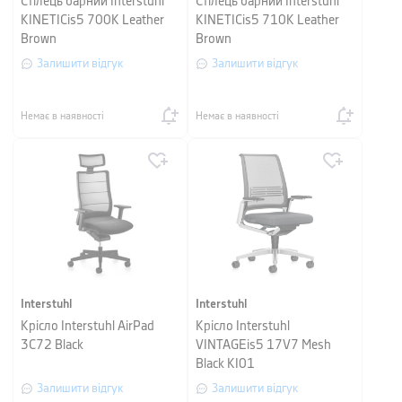
Стілець барний Interstuhl
Стілець барний Interstuhl
KINETICis5 700K Leather
KINETICis5 710K Leather
Brown
Brown
Залишити відгук
Залишити відгук
Немає в наявності
Немає в наявності
Interstuhl
Interstuhl
Крісло Interstuhl AirPad
Крісло Interstuhl
3C72 Black
VINTAGEis5 17V7 Mesh
Black KI01
Залишити відгук
Залишити відгук