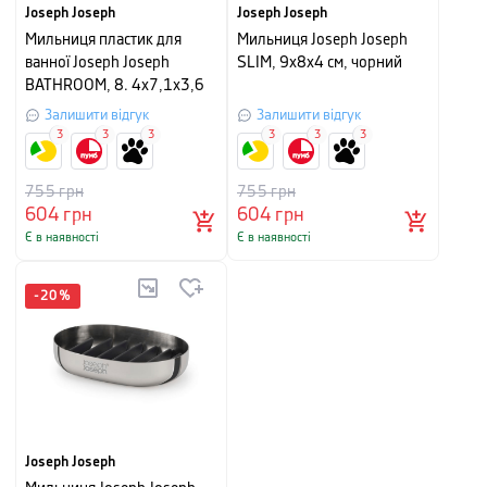
Joseph Joseph
Joseph Joseph
Мильниця пластик для
Мильниця Joseph Joseph
ванної Joseph Joseph
SLIM, 9х8х4 см, чорний
BATHROOM, 8. 4х7,1х3,6
см, сірий
Залишити відгук
Залишити відгук
3
3
3
3
3
3
755
грн
755
грн
604
грн
604
грн
Є в наявності
Є в наявності
-
20
%
Joseph Joseph