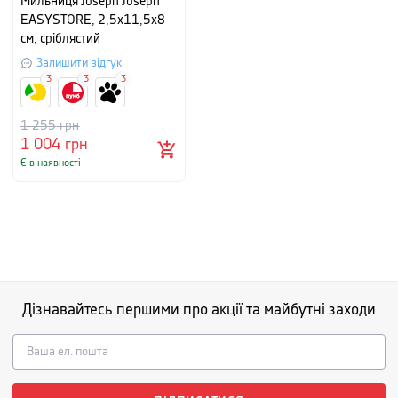
Мильниця Joseph Joseph
EASYSTORE, 2,5x11,5x8
см, сріблястий
Залишити відгук
3
3
3
1 255
грн
1 004
грн
Є в наявності
Дізнавайтесь першими про акції та майбутні заходи