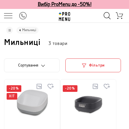
Вибір ProMenu до -50%!
Мильниці
Мильниці
3
товари
Сортування
Фільтри
-
20
%
-
20
%
ХІТ