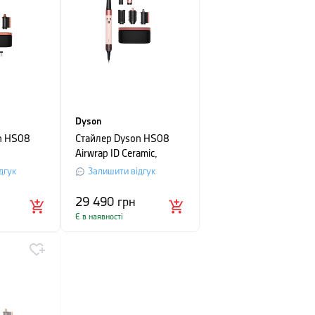
Dyson
n HS08
Стайлер Dyson HS08
Airwrap ID Ceramic,
рожевий
дгук
Залишити відгук
29 490
грн
Є в наявності