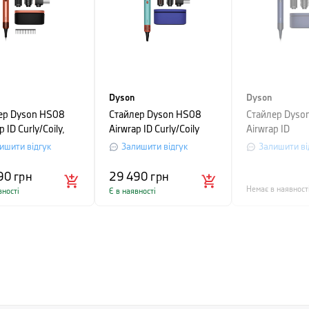
Dyson
Dyson
ер Dyson HS08
Стайлер Dyson HS08
Стайлер Dyso
p ID Curly/Coily,
Airwrap ID Curly/Coily
Airwrap ID
иновий
Ceramic, блакитний
Straight/Wavy,
ишити відгук
Залишити відгук
Залишити ві
топаз
90
грн
29 490
грн
Немає в наявност
вності
Є в наявності