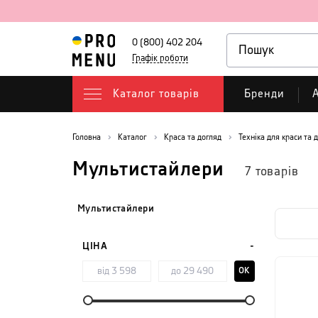
0 (800) 402 204
Графік роботи
Каталог товарів
Бренди
А
Головна
Каталог
Краса та догляд
Техніка для краси та 
Мультистайлери
7
товарів
Мультистайлери
ЦІНА
OK