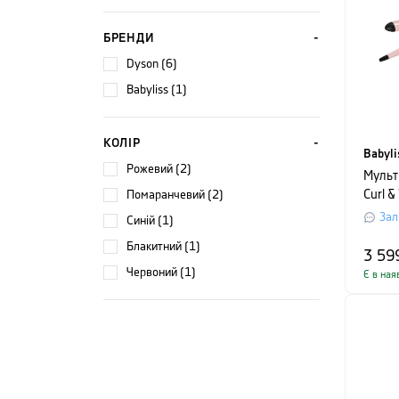
БРЕНДИ
Dyson (6)
Babyliss (1)
КОЛІР
Babyli
рожевий (2)
Мульт
помаранчевий (2)
Curl &
рожев
Зал
синій (1)
блакитний (1)
3 59
червоний (1)
Є в ная