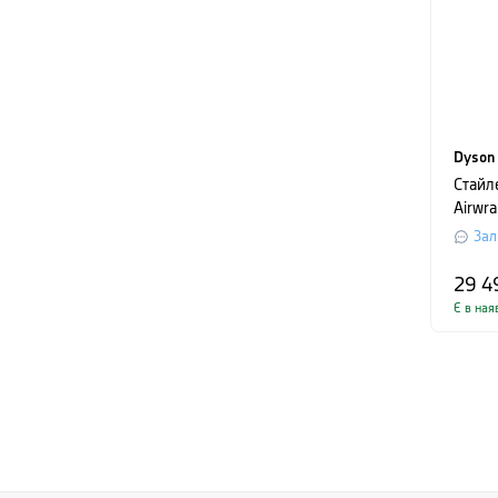
Dyson
Стайл
Airwra
буршт
Зал
29 4
Є в ная