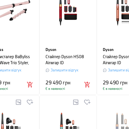
ss
Dyson
Dyson
исталер BaByliss
Стайлер Dyson HS08
Стайлер Dyso
 Wave Trio Styler,
Airwrap ID
Airwrap ID
ий
Straight/Wavy, червоний
Straight/Wavy,
ишити відгук
Залишити відгук
Залишити ві
бурштиновий
9
грн
29 490
грн
29 490
грн
вності
Є в наявності
Є в наявності