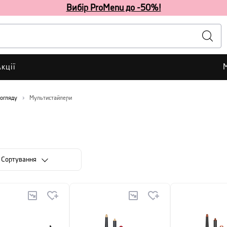
Вибір ProMenu до -50%!
кції
догляду
Мультистайлери
Сортування