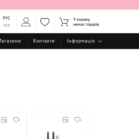
РУС
У кошику
немає товарів
УКР
Магазини
Контакти
Інформація