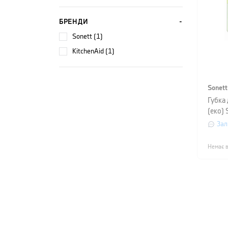
БРЕНДИ
Sonett (1)
KitchenAid (1)
Sonett
Губка
(еко) 
штуки
Зал
Немає в