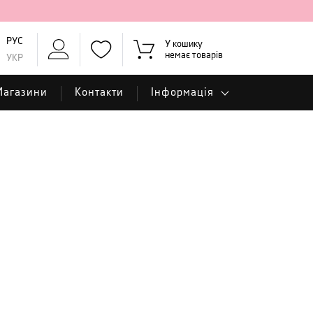
РУС
У кошику
немає товарів
УКР
Магазини
Контакти
Інформація