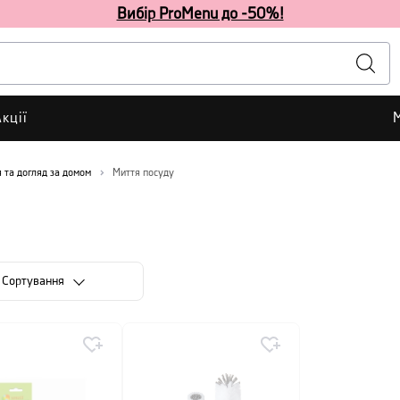
Вибір ProMenu до -50%!
кції
 та догляд за домом
Миття посуду
Сортування