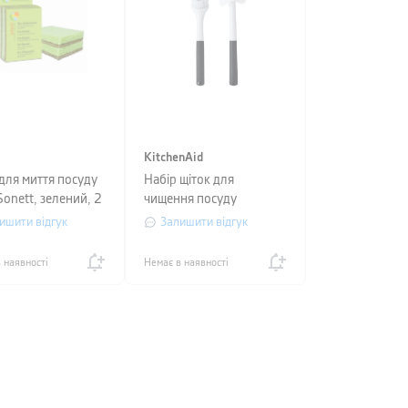
KitchenAid
 для миття посуду
Набір щіток для
Sonett, зелений, 2
чищення посуду
KitchenAid Sinkware, 2
ишити відгук
Залишити відгук
шт, довжина 29,5 см
 наявності
Немає в наявності