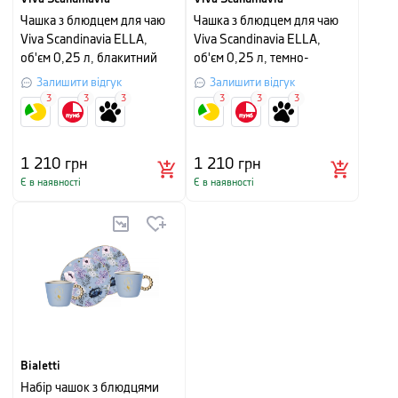
Чашка з блюдцем для чаю
Чашка з блюдцем для чаю
Viva Scandinavia ELLA,
Viva Scandinavia ELLA,
об'єм 0,25 л, блакитний
об'єм 0,25 л, темно-
зелений
Залишити відгук
Залишити відгук
3
3
3
3
3
3
1 210
грн
1 210
грн
Є в наявності
Є в наявності
Bialetti
Набір чашок з блюдцями