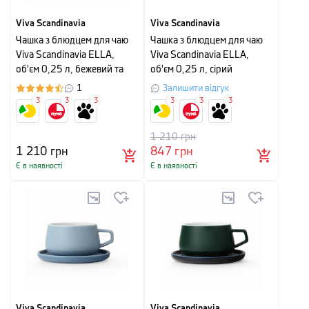
Viva Scandinavia
Viva Scandinavia
Чашка з блюдцем для чаю
Чашка з блюдцем для чаю
Viva Scandinavia ELLA,
Viva Scandinavia ELLA,
об'єм 0,25 л, бежевий та
об'єм 0,25 л, сірий
помаранчевий
1
Залишити відгук
3
3
3
3
3
3
1 210
грн
1 210
грн
847
грн
Є в наявності
Є в наявності
Viva Scandinavia
Viva Scandinavia