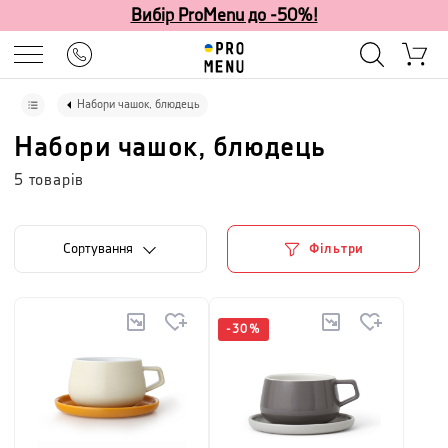
Вибір ProMenu до -50%!
Набори чашок, блюдець
Набори чашок, блюдець
5
товарів
Сортування
Фільтри
-
30
%