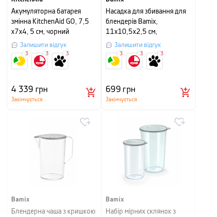
Акумуляторна батарея
Насадка для збивання для
змінна KitchenAid GO, 7,5
блендерів Bamix,
х7х4, 5 см, чорний
11х10,5х2,5 см,
нержавіюча сталь
Залишити відгук
Залишити відгук
3
3
3
3
3
3
4 339
грн
699
грн
Закінчується
Закінчується
Bamix
Bamix
Блендерна чаша з кришкою
Набір мірних склянок з