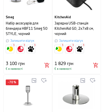
Smeg
KitchenAid
Набір аксесуарів для
Зарядна USB-станція
блендера HBF11 Smeg 50
KitchenAid GO, 2х7х8 см,
STYLE, чорний
чорний
Залишити відгук
Залишити відгук
3
3
3
3
3
3
3 100
грн
1 829
грн
Є в наявності
Є в наявності
-
70
%