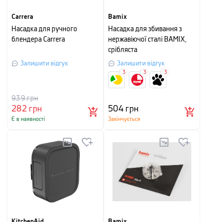
Carrera
Bamix
Насадка для ручного
Насадка для збивання з
блендера Carrera
нержавіючої сталі BAMIX,
срібляста
Залишити відгук
Залишити відгук
3
3
3
939
грн
282
грн
504
грн
Є в наявності
Закінчується
KitchenAid
Bamix