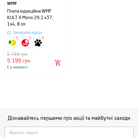
WMF
Плита індукційна WMF
KULT X Mono 29,1 х37,
1х4, 8 см
Залишити відгук
3
3
3
6 799
грн
5 199
грн
Є в наявності
Дізнавайтесь першими про акції та майбутні заходи