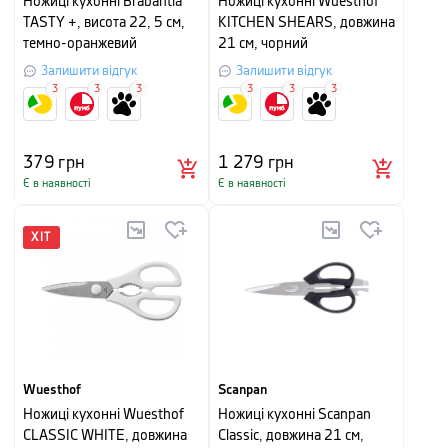
Ножиці кухонні Brabantia
Ножиці кухонні Wuesthof
TASTY +, висота 22, 5 см,
KITCHEN SHEARS, довжина
темно-оранжевий
21 см, чорний
Залишити відгук
Залишити відгук
3
3
3
3
3
3
379
грн
1 279
грн
Є в наявності
Є в наявності
ХІТ
Wuesthof
Scanpan
Ножиці кухонні Wuesthof
Ножиці кухонні Scanpan
CLASSIC WHITE, довжина
Classic, довжина 21 см,