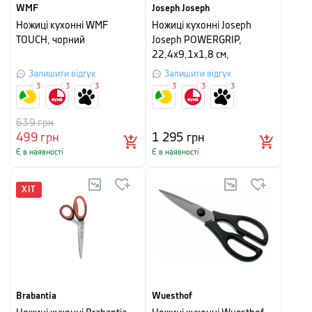
WMF
Joseph Joseph
Ножиці кухонні WMF
Ножиці кухонні Joseph
TOUCH, чорний
Joseph POWERGRIP,
22,4х9,1х1,8 см,
різнокольоровий
Залишити відгук
Залишити відгук
3
3
3
3
3
3
639
грн
499
грн
1 295
грн
Є в наявності
Є в наявності
ХІТ
Brabantia
Wuesthof