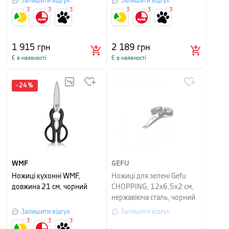
Залишити відгук
Залишити відгук
3
3
3
3
3
3
1 915
грн
2 189
грн
Є в наявності
Є в наявності
-
24
%
WMF
GEFU
Ножиці кухонні WMF,
Ножиці для зелені Gefu
довжина 21 см, чорний
CHOPPING, 12х6,5х2 см,
нержавіюча сталь, чорний
Залишити відгук
Залишити відгук
3
3
3