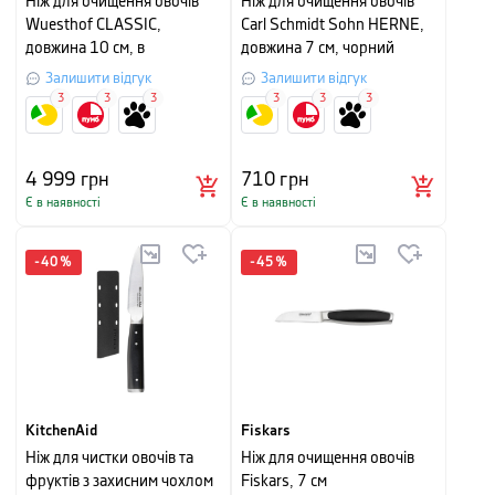
Ніж для очищення овочів
Ніж для очищення овочів
Wuesthof CLASSIC,
Carl Schmidt Sohn HERNE,
довжина 10 см, в
довжина 7 см, чорний
картонному пакуванні
Залишити відгук
Залишити відгук
3
3
3
3
3
3
4 999
грн
710
грн
Є в наявності
Є в наявності
-
40
%
-
45
%
KitchenAid
Fiskars
Ніж для чистки овочів та
Ніж для очищення овочів
фруктів з захисним чохлом
Fiskars, 7 см