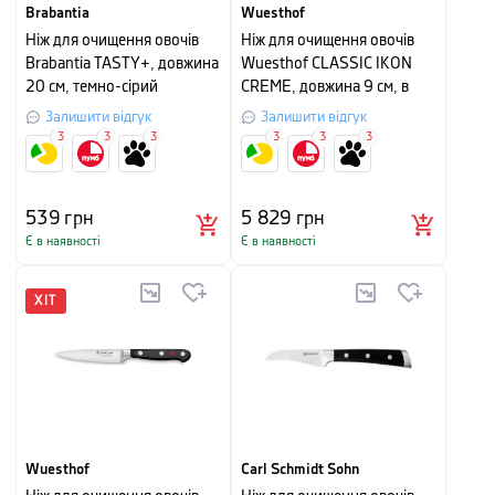
Brabantia
Wuesthof
Ніж для очищення овочів
Ніж для очищення овочів
Brabantia TASTY+, довжина
Wuesthof CLASSIC IKON
20 см, темно-сірий
CREME, довжина 9 см, в
картонному пакуванні
Залишити відгук
Залишити відгук
3
3
3
3
3
3
539
грн
5 829
грн
Є в наявності
Є в наявності
ХІТ
Wuesthof
Carl Schmidt Sohn