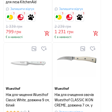
для леза KitchenAid
Coreline, довжина 9 см
Залишити відгук
Залишити відгук
3
3
3
3
3
3
1 339
грн
2 239
грн
799
грн
1 231
грн
Є в наявності
Є в наявності
Wuesthof
Wuesthof
Ніж для чищення Wuesthof
Ніж для очищення овочів
Classic White, довжина 9 см,
Wuesthof CLASSIC IKON
білий
CREME, довжина 7 см, у
картонній упаковці