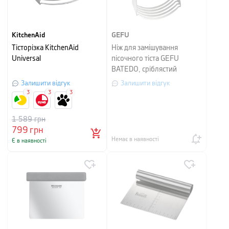
KitchenAid
GEFU
Тісторізка KitchenAid
Ніж для замішування
Universal
пісочного тіста GEFU
BATEDO, сріблястий
Залишити відгук
Залишити відгук
3
3
3
1 589
грн
799
грн
Немає в наявності
Є в наявності