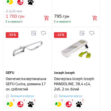
2 125
грн
1 700
грн
795
грн
Є в наявності
Є в наявності
-
30
%
-
20
%
GEFU
Joseph Joseph
Овочечистка вертикальна
Овочерізка Joseph Joseph
GEFU Cucina, довжина 17
MANDOLINE, 38,4 х14,
см, сріблястий
2х6, 2 см, білий
Залишити відгук
Залишити відгук
3
3
3
3
3
3