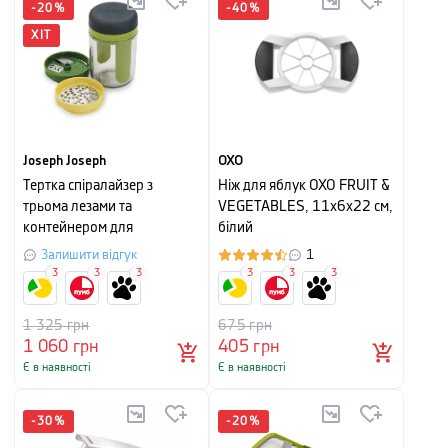
-
20
%
-
40
%
ХІТ
Joseph Joseph
OXO
Тертка спіралайзер з
Ніж для яблук OXO FRUIT &
трьома лезами та
VEGETABLES, 11х6х22 см,
контейнером для
білий
зберігання spiro Joseph
Залишити відгук
1
Joseph, 17,3х23,5х7,9 см
3
3
3
3
3
3
1 325
грн
675
грн
1 060
грн
405
грн
Є в наявності
Є в наявності
-
30
%
-
20
%