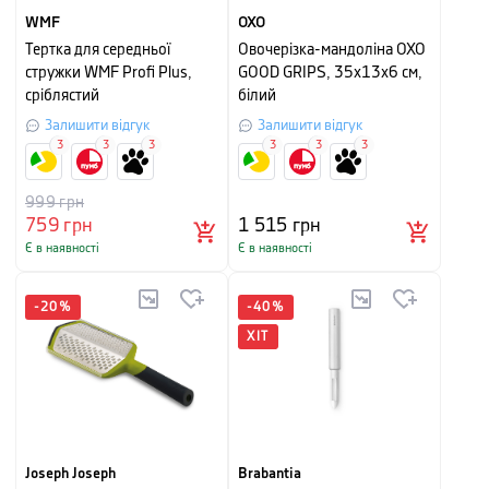
WMF
OXO
Тертка для середньої
Овочерізка-мандоліна OXO
стружки WMF Profi Plus,
GOOD GRIPS, 35x13x6 см,
сріблястий
білий
Залишити відгук
Залишити відгук
3
3
3
3
3
3
999
грн
759
грн
1 515
грн
Є в наявності
Є в наявності
-
20
%
-
40
%
ХІТ
Joseph Joseph
Brabantia