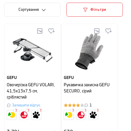
Сортування
Фільтри
GEFU
GEFU
Овочерізка GEFU VOLARI,
Рукавичка захисна GEFU
41,5х13х7,5 см,
SECURO, сірий
сріблястий
Залишити відгук
1
3
3
3
3
3
3