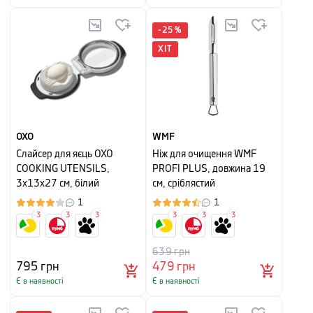
-
25
%
ХІТ
OXO
WMF
Слайсер для яєць OXO
Ніж для очищення WMF
COOKING UTENSILS,
PROFI PLUS, довжина 19
3х13х27 см, білий
см, сріблястий
1
1
3
3
3
3
3
3
639
грн
795
грн
479
грн
Є в наявності
Є в наявності