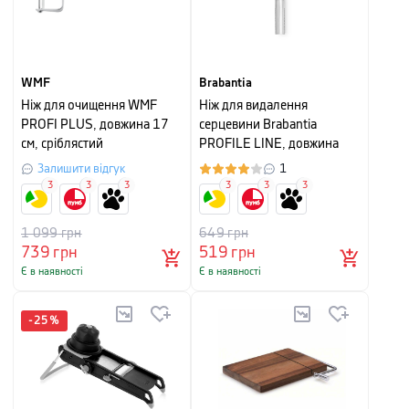
WMF
Brabantia
Ніж для очищення WMF
Ніж для видалення
PROFI PLUS, довжина 17
серцевини Brabantia
см, сріблястий
PROFILE LINE, довжина
19,4 см, сріблястий
Залишити відгук
1
3
3
3
3
3
3
1 099
грн
649
грн
739
грн
519
грн
Є в наявності
Є в наявності
-
25
%