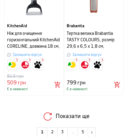
KitchenAid
Brabantia
Ніж для очищення
Тертка велика Brabantia
горизонтальний KitchenAid
TASTY COLOURS, розмір
CORELINE, довжина 18 см,
29,6 x 6,5 x 1,8 см,
сірий
теракотовий
Залишити відгук
Залишити відгук
3
3
3
3
3
3
849
грн
509
грн
799
грн
Є в наявності
Є в наявності
Показати ще
1
2
3
...
5