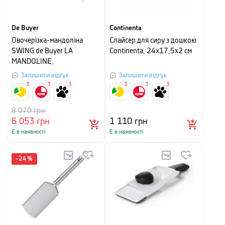
De Buyer
Continenta
Овочерізка-мандоліна
Слайсер для сиру з дошкою
SWING de Buyer LA
Continenta, 24х17,5х2 см
MANDOLINE,
44,5x19,5x15 см, чорний
Залишити відгук
Залишити відгук
3
3
3
3
3
3
8 070
грн
6 053
грн
1 110
грн
Є в наявності
Є в наявності
-
24
%