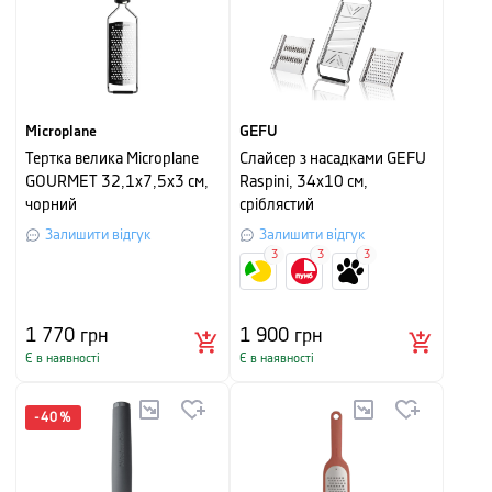
Microplane
GEFU
Тертка велика Microplane
Слайсер з насадками GEFU
GOURMET 32,1х7,5х3 см,
Raspini, 34х10 см,
чорний
сріблястий
Залишити відгук
Залишити відгук
3
3
3
1 770
грн
1 900
грн
Є в наявності
Є в наявності
-
40
%