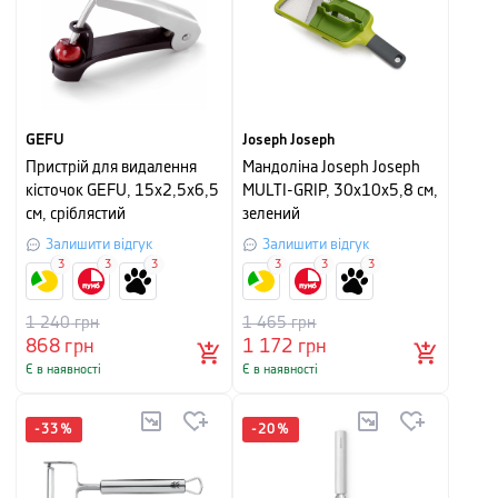
GEFU
Joseph Joseph
Пристрій для видалення
Мандоліна Joseph Joseph
кісточок GEFU, 15x2,5x6,5
MULTI-GRIP, 30х10х5,8 см,
см, сріблястий
зелений
Залишити відгук
Залишити відгук
3
3
3
3
3
3
1 240
грн
1 465
грн
868
грн
1 172
грн
Є в наявності
Є в наявності
-
33
%
-
20
%