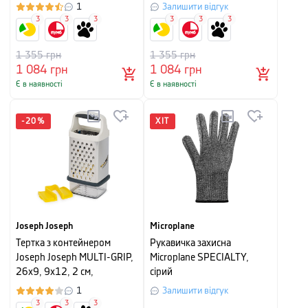
помаранчевий
28,5 см, зелений
1
Залишити відгук
3
3
3
3
3
3
1 355
грн
1 355
грн
1 084
грн
1 084
грн
Є в наявності
Є в наявності
-
20
%
ХІТ
Joseph Joseph
Microplane
Тертка з контейнером
Рукавичка захисна
Joseph Joseph MULTI-GRIP,
Microplane SPECIALTY,
26x9, 9x12, 2 см,
сірий
сріблястий
1
Залишити відгук
3
3
3