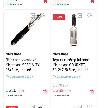
Є в наявності
Є в наявності
-
30
%
Microplane
Microplane
Пілер вертикальний
Тертка-слайсер Julienne
Microplane SPECIALTY,
Microplane GOURMET,
16х8 см, чорний
31,2x7,5x3 см, чорний
Залишити відгук
Залишити відгук
1 770
грн
1 210
грн
1 239
грн
Є в наявності
Є в наявності