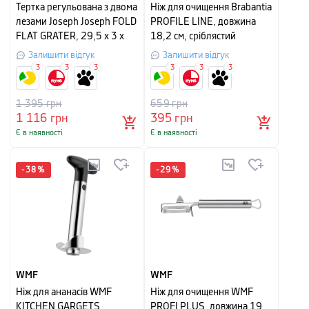
Тертка регульована з двома
Ніж для очищення Brabantia
лезами Joseph Joseph FOLD
PROFILE LINE, довжина
FLAT GRATER, 29,5 х 3 х
18,2 см, сріблястий
10 см, зелений
Залишити відгук
Залишити відгук
3
3
3
3
3
3
1 395
грн
659
грн
1 116
грн
395
грн
Є в наявності
Є в наявності
-
38
%
-
29
%
WMF
WMF
Ніж для ананасів WMF
Ніж для очищення WMF
KITCHEN GARGETS,
PROFI PLUS, довжина 19