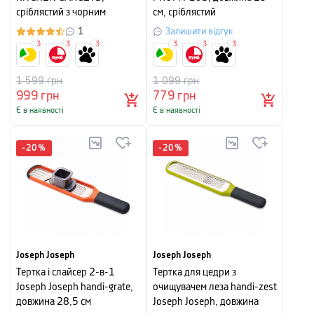
сріблястий з чорним
см, сріблястий
1
Залишити відгук
3
3
3
3
3
3
1 599
грн
1 099
грн
999
грн
779
грн
Є в наявності
Є в наявності
-
20
%
-
20
%
Joseph Joseph
Joseph Joseph
Тертка і слайсер 2-в-1
Тертка для цедри з
Joseph Joseph handi-grate,
очищувачем леза handi-zest
довжина 28,5 см
Joseph Joseph, довжина