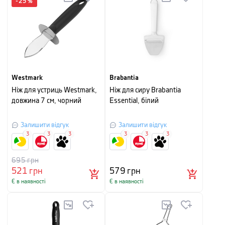
-
25
%
Westmark
Brabantia
Ніж для устриць Westmark,
Ніж для сиру Brabantia
довжина 7 см, чорний
Essential, білий
Залишити відгук
Залишити відгук
3
3
3
3
3
3
695
грн
521
грн
579
грн
Є в наявності
Є в наявності