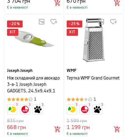
3 704
грн
670
грн
Є в наявності
Є в наявності
-
20
%
-
25
%
ХІТ
ХІТ
Joseph Joseph
WMF
Ніж складаний для авокадо
Тертка WMF Grand Gourmet
3-в-1 Joseph Joseph
GADGETS, 24,5x9,4x9,1
см, зелений
1
1
3
3
3
3
3
3
835
грн
1 599
грн
668
грн
1 199
грн
Є в наявності
Є в наявності