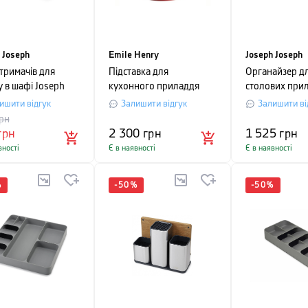
 Joseph
Emile Henry
Joseph Joseph
тримачів для
Підставка для
Органайзер д
у в шафі Joseph
кухонного приладдя
столових прил
h CLEANING &
Emile Henry, червоний
Joseph Joseph
ишити відгук
Залишити відгук
Залишити ві
ISATION, 3,7 x
сірий
рн
,3 см, сірий, 4
грн
2 300
грн
1 525
грн
ети
вності
Є в наявності
Є в наявності
%
-
50
%
-
50
%