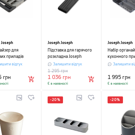
 Joseph
Joseph Joseph
Joseph Joseph
айзер для
Підставка для гарячого
Набір органай
вих приладів
розкладна Joseph
кухонного пр
вний Joseph
Joseph STRETCH,
Joseph Joseph
ишити відгук
Залишити відгук
Залишити ві
h DRAWERSTORE,
55x14x1,5 см, чорний
предметів, сір
1 295
грн
31,3 х 39,5 см,
5
грн
1 036
грн
1 995
грн
вності
Є в наявності
Є в наявності
-
20
%
-
20
%