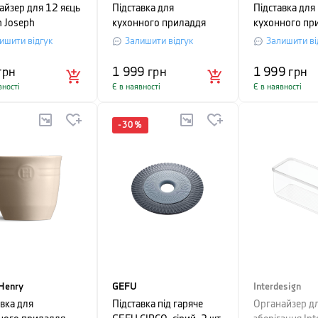
айзер для 12 яєць
Підставка для
Підставка для
h Joseph
кухонного приладдя
кухонного пр
eStore, 32х9х11,9
Emile Henry Kitchen
Emile Henry Ki
ишити відгук
Залишити відгук
Залишити ві
лий
Tools, 17х16 см, чорний
Tools, 17х16 
бежевий
грн
1 999
грн
1 999
грн
вності
Є в наявності
Є в наявності
-
30
%
Henry
GEFU
Interdesign
авка для
Підставка під гаряче
Органайзер д