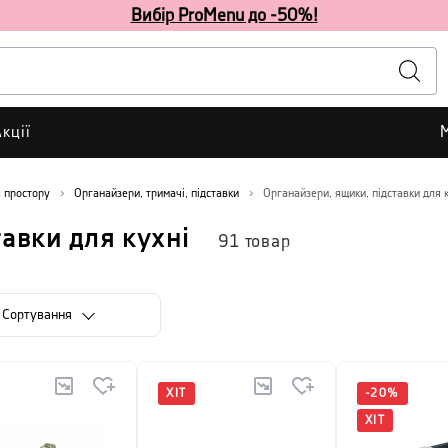
Вибір ProMenu до -50%!
кції
я простору
Органайзери, тримачі, підставки
Органайзери, ящики, підставки для 
авки для кухні
91
товар
Сортування
ХІТ
-
20
%
ХІТ