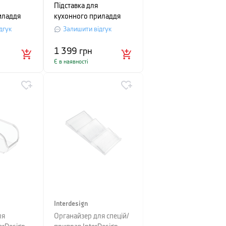
Підставка для
иладдя
кухонного приладдя
tchen
Emile Henry Kitchen
дгук
Залишити відгук
см,
Tools, 13х11,5 см,
бежевий
1 399
грн
Є в наявності
Interdesign
ля
Органайзер для спецій/