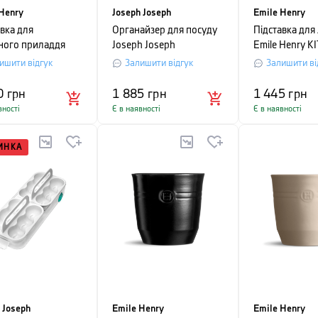
Henry
Joseph Joseph
Emile Henry
авка для
Органайзер для посуду
Підставка для
ного приладдя
Joseph Joseph
Emile Henry K
Henry Kitchen
DRAWERSTORE, 12,7
TOOLS, 11х15
ишити відгук
Залишити відгук
Залишити ві
, чорний
х35, 5х20, 6 см, сірий
червоний
графіт
0
грн
1 885
грн
1 445
грн
вності
Є в наявності
Є в наявності
ИНКА
 Joseph
Emile Henry
Emile Henry