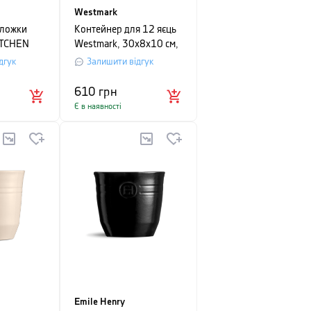
Westmark
 ложки
Контейнер для 12 яєць
ITCHEN
Westmark, 30х8х10 см,
,5 см,
прозорий
дгук
Залишити відгук
610
грн
Є в наявності
Emile Henry