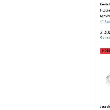
Emile 
Підст
кухон
Emile 
Зал
Tools
2 30
Є в ная
НОВ
Joseph