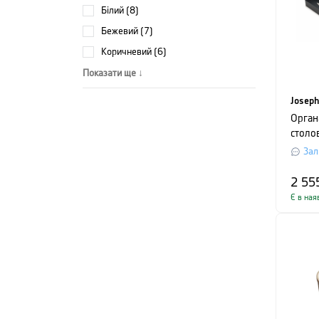
білий (8)
бежевий (7)
коричневий (6)
Показати ще ↓
Joseph
Орган
столо
розсу
Зал
Josep
5,5 х 
2 55
сірий
Є в ная