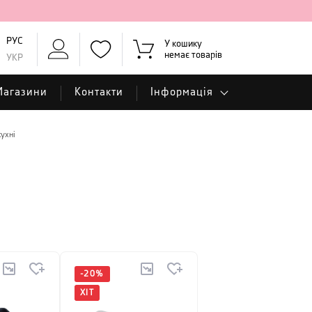
РУС
У кошику
немає товарів
УКР
Магазини
Контакти
Інформація
кухні
-
20
%
ХІТ