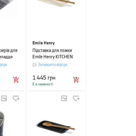
Emile Henry
зерів для
Підставка для ложки
иладдя
Emile Henry KITCHEN
 BLOX, 10
TOOLS, 11х15,5 см,
дгук
Залишити відгук
ий
кремовий
1 445
грн
Є в наявності