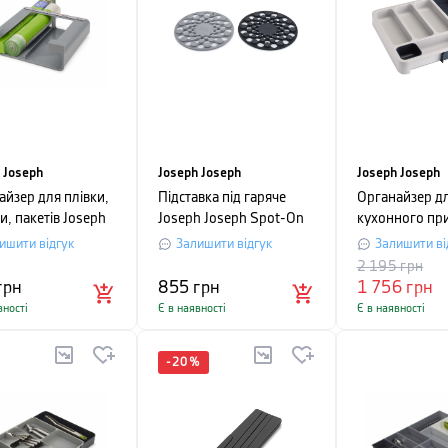
 Joseph
Joseph Joseph
Joseph Joseph
айзер для плівки,
Підставка під гаряче
Органайзер д
, пакетів Joseph
Joseph Joseph Spot-On
кухонного пр
h
™ GADGETS, 2 шт, сірий
розсувний Jos
ишити відгук
Залишити відгук
Залишити ві
OARDSTORE,
Joseph DRAW
2 195
грн
48х38х5,5 см,
грн
855
грн
1 756
грн
вності
Є в наявності
Є в наявності
-
20
%