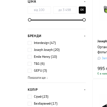
ЦІНА
OK
БРЕНДИ
Joseph
Interdesign (47)
Орган
Joseph Joseph (20)
фольги
Emile Henry (10)
Josep
Зал
CUPB
T&G (6)
сірий
995
GEFU (3)
Є в ная
Показати ще ↓
КОЛІР
сірий (23)
безбарвний (17)