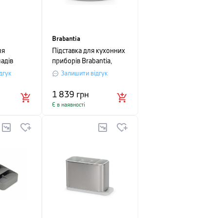
Brabantia
ля
Підставка для кухонних
адів
приборів Brabantia,
 BLOX,
15х15,5 см
дгук
Залишити відгук
1 839
грн
Є в наявності