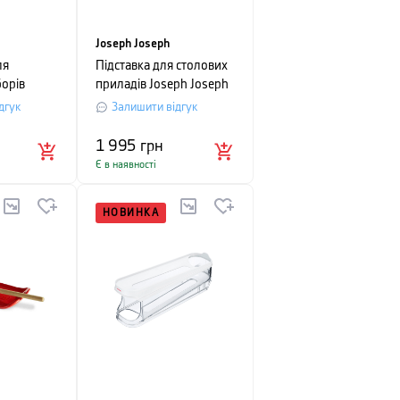
Joseph Joseph
ля
Підставка для столових
орів
приладів Joseph Joseph
SURFACE, 13,5 х20,
дгук
Залишити відгук
arge,
2х8, 4 см, сріблястий
 см, сірий
1 995
грн
Є в наявності
НОВИНКА