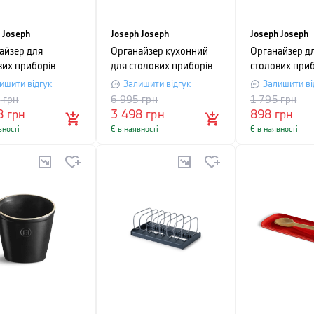
 Joseph
Joseph Joseph
Joseph Joseph
айзер для
Органайзер кухонний
Органайзер д
вих приборів
для столових приборів
столових приб
h Joseph
Joseph Joseph 100
Joseph Joseph
ишити відгук
Залишити відгук
Залишити ві
NING AND
COLLECTION,
DrawerStore L
5
грн
6 995
грн
1 795
грн
ISATION,
31x12,5x23 см,
39,4x5,5x17,6
8
грн
3 498
грн
898
грн
,5х5 см, сірий
сріблястий, 4 предмети
вності
Є в наявності
Є в наявності