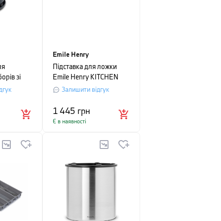
Emile Henry
ля
Підставка для ложки
орів зі
Emile Henry KITCHEN
 Joseph
TOOLS, 11х15,5 см,
дгук
Залишити відгук
12,7 см
чорний
1 445
грн
Є в наявності