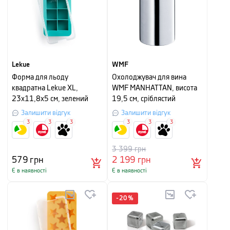
Lekue
WMF
Форма для льоду
Охолоджувач для вина
квадратна Lekue XL,
WMF MANHATTAN, висота
23х11,8х5 см, зелений
19,5 см, сріблястий
Залишити відгук
Залишити відгук
3
3
3
3
3
3
3 399
грн
579
грн
2 199
грн
Є в наявності
Є в наявності
-
20
%