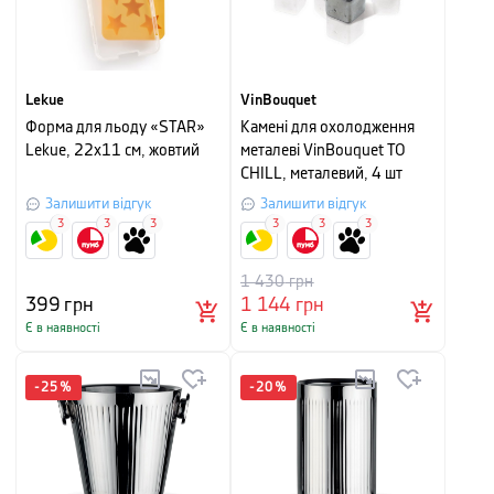
Lekue
VinBouquet
Форма для льоду «STAR»
Камені для охолодження
Lekue, 22х11 см, жовтий
металеві VinBouquet TO
CHILL, металевий, 4 шт
Залишити відгук
Залишити відгук
3
3
3
3
3
3
1 430
грн
399
грн
1 144
грн
Є в наявності
Є в наявності
-
25
%
-
20
%