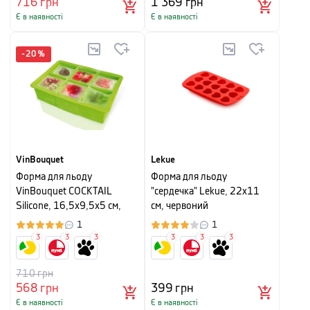
716
грн
1 369
грн
Є в наявності
Є в наявності
-
20
%
VinBouquet
Lekue
Форма для льоду
Форма для льоду
VinBouquet COCKTAIL
"сердечка" Lekue, 22х11
Silicone, 16,5х9,5х5 см,
см, червоний
зелений
1
1
3
3
3
3
3
3
710
грн
568
грн
399
грн
Є в наявності
Є в наявності