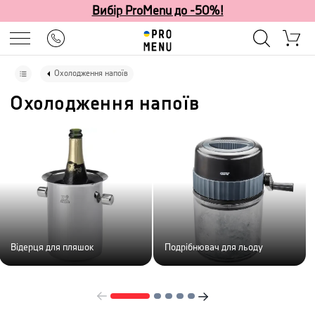
Вибір ProMenu до -50%!
Охолодження напоїв
Охолодження напоїв
Відерця для пляшок
Подрібнювач для льоду