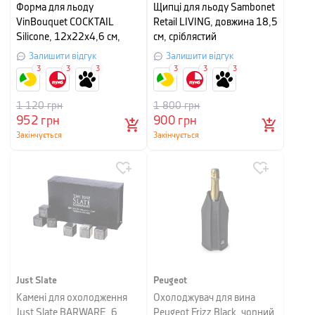
Форма для льоду
Щипці для льоду Sambonet
VinBouquet COCKTAIL
Retail LIVING, довжина 18,5
Silicone, 12х22х4,6 см,
см, сріблястий
зелений
Залишити відгук
Залишити відгук
3
3
3
3
3
3
1 120
грн
1 800
грн
952
грн
900
грн
Закінчується
Закінчується
Just Slate
Peugeot
Камені для охолодження
Охолоджувач для вина
Just Slate BARWARE, 6
Peugeot Frizz Black, чорний