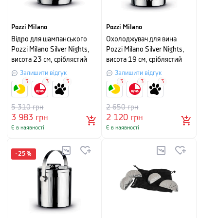
Pozzi Milano
Pozzi Milano
Відро для шампанського
Охолоджувач для вина
Pozzi Milano Silver Nights,
Pozzi Milano Silver Nights,
висота 23 см, сріблястий
висота 19 см, сріблястий
Залишити відгук
Залишити відгук
3
3
3
3
3
3
5 310
грн
2 650
грн
3 983
грн
2 120
грн
Є в наявності
Є в наявності
-
25
%