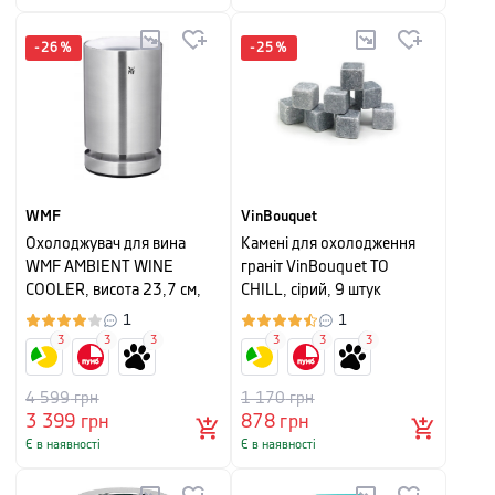
-
26
%
-
25
%
WMF
VinBouquet
Охолоджувач для вина
Камені для охолодження
WMF AMBIENT WINE
граніт VinBouquet TO
COOLER, висота 23,7 см,
CHILL, сірий, 9 штук
сріблястий
1
1
3
3
3
3
3
3
4 599
грн
1 170
грн
3 399
грн
878
грн
Є в наявності
Є в наявності