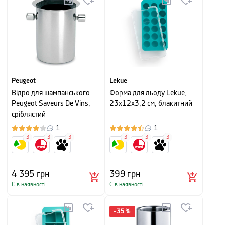
Peugeot
Lekue
Відро для шампанського
Форма для льоду Lekue,
Peugeot Saveurs De Vins,
23х12х3,2 см, блакитний
сріблястий
1
1
3
3
3
3
3
3
4 395
грн
399
грн
Є в наявності
Є в наявності
-
35
%