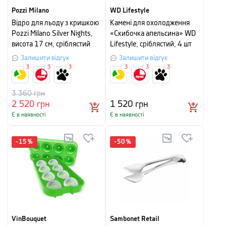
Pozzi Milano
WD Lifestyle
Відро для льоду з кришкою
Камені для охолодження
Pozzi Milano Silver Nights,
«Скибочка апельсина» WD
висота 17 см, сріблястий
Lifestyle, сріблястий, 4 шт
Залишити відгук
Залишити відгук
3
3
3
3
3
3
3 360
грн
2 520
грн
1 520
грн
Є в наявності
Є в наявності
-
15
%
-
50
%
VinBouquet
Sambonet Retail