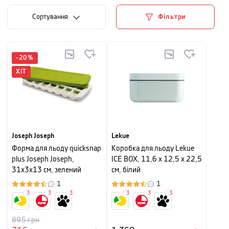
Сортування
Фільтри
-
20
%
ХІТ
Joseph Joseph
Lekue
Форма для льоду quicksnap
Коробка для льоду Lekue
plus Joseph Joseph,
ICE BOX, 11,6 х 12,5 х 22,5
31х3х13 см, зелений
см, білий
1
1
3
3
3
3
3
3
895
грн