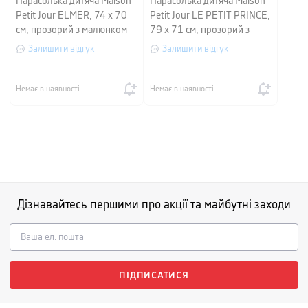
Парасолька дитяча Maison
Парасолька дитяча Maison
Petit Jour ELMER, 74 х 70
Petit Jour LE PETIT PRINCE,
см, прозорий з малюнком
79 х 71 см, прозорий з
малюнком
Залишити відгук
Залишити відгук
Немає в наявності
Немає в наявності
Дізнавайтесь першими про акції та майбутні заходи
ПІДПИСАТИСЯ