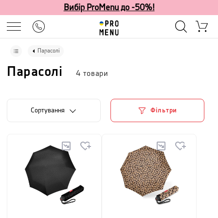
Вибір ProMenu до -50%!
Парасолі
Парасолі
4
товари
Сортування
Фільтри