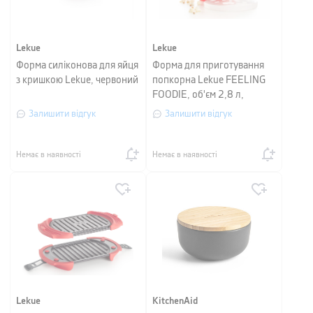
Lekue
Lekue
Форма силіконова для яйця
Форма для приготування
з кришкою Lekue, червоний
попкорна Lekue FEELING
FOODIE, об'єм 2,8 л,
червоний
Залишити відгук
Залишити відгук
Немає в наявності
Немає в наявності
Lekue
KitchenAid