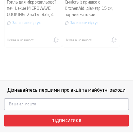
Гриль для мікрохвильової
Ємність із кришкою
печі Lekue MICROWAVE
KitchenAid, діаметр 15 см,
COOKING, 25х14, 8х5, 4
чорний матовий
см, сірий з червоним, 2
Залишити відгук
Залишити відгук
штуки
Немає в наявності
Немає в наявності
Дізнавайтесь першими про акції та майбутні заходи
ПІДПИСАТИСЯ