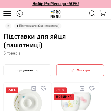
Вибір ProMenu до -50%!
Підставки для яйця (пашотниці)
Підставки для яйця
(пашотниці)
5
товарів
Сортування
Фільтри
-
50
%
-
50
%
НОВИНКА