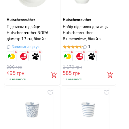
Hutschenreuther
Hutschenreuther
Підставка під яйце
Набір підставок для яєць
Hutschenreuther NORA,
Hutschenreuther
діаметр 13 см, білий з
Blumenwiese, білий з
малюнком
малюнком, 2 шт
Залишити відгук
1
6
6
6
6
6
6
990
грн
1 170
грн
495
грн
585
грн
Є в наявності
Є в наявності