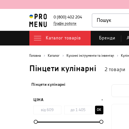
0 (800) 402 204
Графік роботи
Каталог товарів
Бренди
А
Головна
Каталог
Кухонні інструменти та інвентар
Кулін
Пінцети кулінарні
2
товари
Пінцети кулінарні
ЦІНА
OK