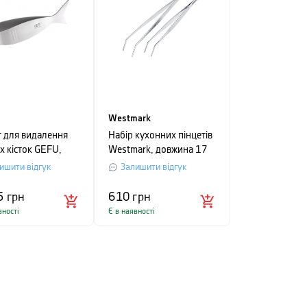
Westmark
т для видалення
Набір кухонних пінцетів
х кісток GEFU,
Westmark, довжина 17
2x3,5 см,
та 29 см, сріблястий, 2
ишити відгук
Залишити відгук
ястий
шт
5
грн
610
грн
вності
Є в наявності