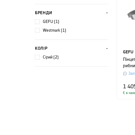
БРЕНДИ
GEFU (1)
Westmark (1)
КОЛІР
GEFU
сірий (2)
Пінце
рибни
14x2,
Зал
срібл
1 40
Є в ная