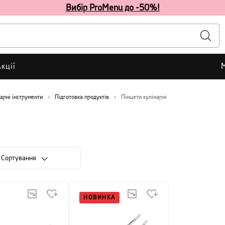
Вибір ProMenu до -50%!
кції
арні інструменти
Підготовка продуктів
Пінцети кулінарні
Сортування
НОВИНКА