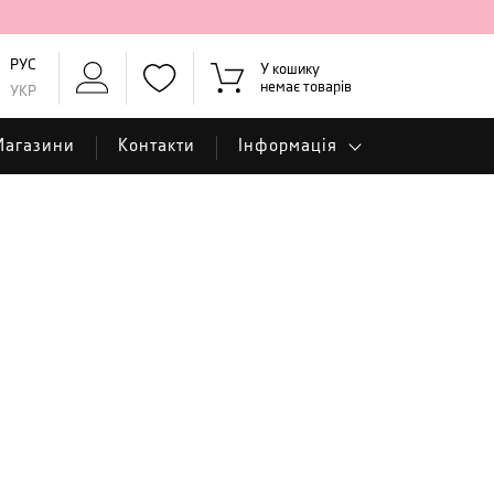
РУС
У кошику
немає товарів
УКР
Магазини
Контакти
Інформація