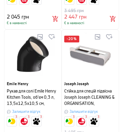
3 495
грн
2 045
грн
2 447
грн
Є в наявності
Є в наявності
-
20
%
Emile Henry
Joseph Joseph
Рукав для солі Emile Henry
Стійка для спецій підвісна
Kitchen Tools, об'єм 0,3 л,
Joseph Joseph CLEANING &
13,5х12,5х10,5 см,
ORGANISATION,
чорний
9x32x13,5 см, сірий
Залишити відгук
Залишити відгук
3
3
3
3
3
3