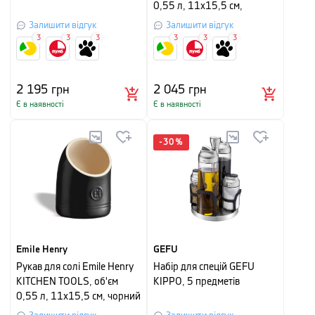
0,55 л, 11х15,5 см,
кремовий
Залишити відгук
Залишити відгук
3
3
3
3
3
3
2 195
грн
2 045
грн
Є в наявності
Є в наявності
-
30
%
Emile Henry
GEFU
Рукав для солі Emile Henry
Набір для спецій GEFU
KITCHEN TOOLS, об'єм
KIPPO, 5 предметів
0,55 л, 11х15,5 см, чорний