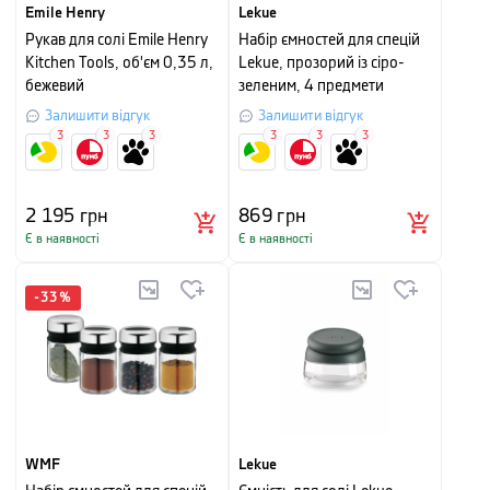
Emile Henry
Lekue
Рукав для солі Emile Henry
Набір ємностей для спецій
Kitchen Tools, об'єм 0,35 л,
Lekue, прозорий із сіро-
бежевий
зеленим, 4 предмети
Залишити відгук
Залишити відгук
3
3
3
3
3
3
2 195
грн
869
грн
Є в наявності
Є в наявності
-
33
%
WMF
Lekue