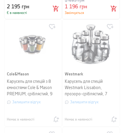
1 495
грн
2 195
грн
1 196
грн
Є в наявності
Закінчується
Cole&Mason
Westmark
Карусель для спецій з 8
Карусель для спецій
ємностями Cole & Mason
Westmark Lissabon,
PREMIUM, сріблястий, 9
прозоро-сріблястий, 7
предметів
предметів
Залишити відгук
Залишити відгук
Немає в наявності
Немає в наявності