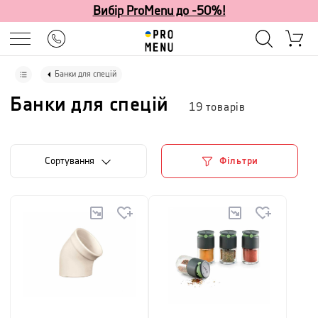
Вибір ProMenu до -50%!
Банки для спецій
Банки для спецій
19
товарів
Сортування
Фільтри