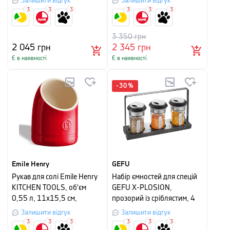
Залишити відгук
Залишити відгук
3
3
3
3
3
3
3 350
грн
2 045
грн
2 345
грн
Є в наявності
Є в наявності
-
30
%
Emile Henry
GEFU
Рукав для солі Emile Henry
Набір ємностей для спецій
KITCHEN TOOLS, об'єм
GEFU X-PLOSION,
0,55 л, 11х15,5 см,
прозорий із сріблястим, 4
червоний
предмети
Залишити відгук
Залишити відгук
3
3
3
3
3
3