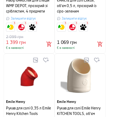
Набір ємностей для спецій
Ємність для солі Lekue,
WMF DEPOT, прозорий зі
об'єм 0,5 л, прозорий із
сріблястим, 4 предмети
сіро-зеленим
Залишити відгук
Залишити відгук
3
3
3
3
3
3
2 099
грн
1 399
грн
1 069
грн
Є в наявності
Є в наявності
Emile Henry
Emile Henry
Рукав для солі 0,35 л Emile
Рукав для солі Emile Henry
Henry Kitchen Tools
KITCHEN TOOLS, об'єм