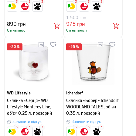
3
3
3
3
3
3
1 500
грн
890
грн
975
грн
Є в наявності
Є в наявності
-
20
%
-
35
%
WD Lifestyle
Ichendorf
Склянка «Серця» WD
Склянка «Бобер» Ichendorf
Lifestyle Monterey Line,
WOODLAND TALES, об'єм
об'єм 0,25 л, прозорий
0,35 л, прозорий
Залишити відгук
Залишити відгук
3
3
3
3
3
3