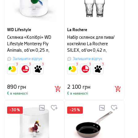
WD Lifestyle
La Rochere
Склянка «Колібрі» WD
Набір склянок для пива/
Lifestyle Monterey Fly
коктейлю La Rochere
Animals, об'єм 0,25 л,
SILEX, об'єм 0,42 л,
прозора
прозорий, 4 шт
Залишити відгук
Залишити відгук
3
3
3
3
3
3
890
грн
2 100
грн
Є в наявності
Є в наявності
-
30
%
-
25
%