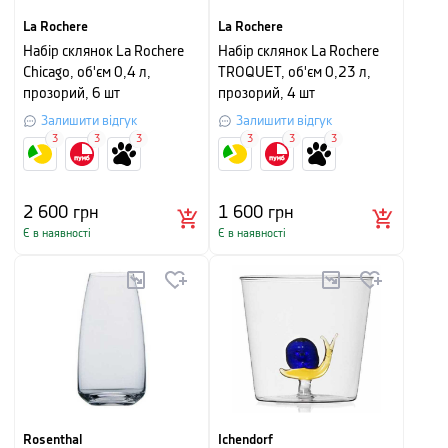
La Rochere
La Rochere
Набір склянок La Rochere
Набір склянок La Rochere
Chicago, об'єм 0,4 л,
TROQUET, об'єм 0,23 л,
прозорий, 6 шт
прозорий, 4 шт
Залишити відгук
Залишити відгук
3
3
3
3
3
3
2 600
грн
1 600
грн
Є в наявності
Є в наявності
Rosenthal
Ichendorf