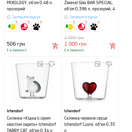
MIXOLOGY, об'єм 0,48 л,
Zwiesel Glas BAR SPECIAL,
прозорий
об'єм 0,396 л, прозорий, 4
шт
Залишити відгук
Залишити відгук
3
3
3
3
3
3
2 000
грн
506
грн
1 000
грн
Є в наявності
Є в наявності
Ichendorf
Ichendorf
Склянка «Кішка із сірим
Склянка червоне серце
хвостом сидить» Ichendorf
Ichendorf Cuore, об'єм 0,35
TABBY CAT, об'єм 0,34 л,
л