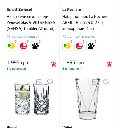
Schott Zwiesel
La Rochere
Набір келихів для води
Набір склянок La Rochere
Zwiesel Glas VIVID SENSES
ABEILLE, об'єм 0,27 л,
(SENSA) Tumbler Allround,
кольоровий, 4 шт
об'єм 0,5 л, прозорий, 4 шт
Залишити відгук
Залишити відгук
3
3
3
3
3
3
1 995
грн
1 995
грн
Є в наявності
Є в наявності
Riedel
Vidivi