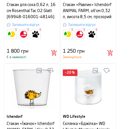
Стакан для сока 0,62 л, 16
Стакан «Равлик» Ichendorf
см Rosenthal Tac O2 Glatt
ANIMAL FARM, об'єм 0,32
(69948-016001-48146)
л, висота 8,5 см, прозорий
Залишити відгук
Залишити відгук
3
3
3
3
3
3
1 800
грн
1 250
грн
Є в наявності
Закінчується
-
20
%
Ichendorf
WD Lifestyle
Стакан «Їжачок» Ichendorf
Склянка «Бджілка» WD