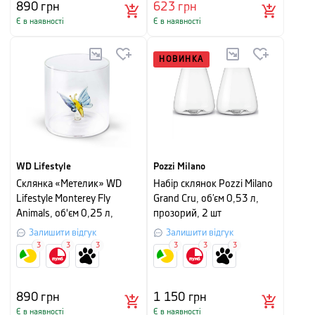
890
грн
623
грн
Є в наявності
Є в наявності
НОВИНКА
WD Lifestyle
Pozzi Milano
Склянка «Метелик» WD
Набір склянок Pozzi Milano
Lifestyle Monterey Fly
Grand Cru, об’єм 0,53 л,
Animals, об'єм 0,25 л,
прозорий, 2 шт
прозорий
Залишити відгук
Залишити відгук
3
3
3
3
3
3
890
грн
1 150
грн
Є в наявності
Є в наявності