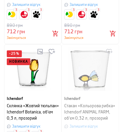
Залишити відгук
Залишити відгук
3
3
3
3
3
3
890
грн
890
грн
712
грн
712
грн
Закінчується
Закінчується
-
25
%
НОВИНКА
Ichendorf
Ichendorf
Склянка «Жовтий тюльпан»
Стакан «Кольорова рибка»
Ichendorf Botanica, об'єм
Ichendorf ANIMAL FARM,
0,3 л, прозорий
об'єм 0,32 л, прозорий
Залишити відгук
Залишити відгук
3
3
3