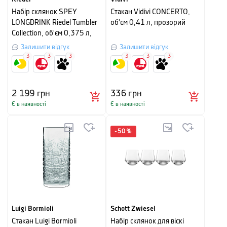
Набір склянок SPEY
Стакан Vidivi CONCERTO,
LONGDRINK Riedel Tumbler
об'єм 0,41 л, прозорий
Collection, об'єм 0,375 л,
прозорий, 2 штуки
Залишити відгук
Залишити відгук
3
3
3
3
3
3
2 199
грн
336
грн
Є в наявності
Є в наявності
-
50
%
Luigi Bormioli
Schott Zwiesel
Стакан Luigi Bormioli
Набір склянок для віскі