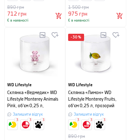
890
грн
1 500
грн
712
грн
975
грн
Є в наявності
Є в наявності
-
30
%
WD Lifestyle
WD Lifestyle
Склянка «Ведмедик» WD
Склянка «Лимон» WD
Lifestyle Monterey Animals
Lifestyle Monterey Fruits,
Pink, об'єм 0,25 л,
об'єм 0,25 л, прозорий
прозорий
Залишити відгук
Залишити відгук
3
3
3
3
3
3
890
грн