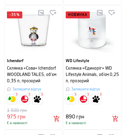
-
35
%
НОВИНКА
Ichendorf
WD Lifestyle
Склянка «Сова» Ichendorf
Склянка «Єдиноріг» WD
WOODLAND TALES, об'єм
Lifestyle Animals, об’єм 0,25
0,35 л, прозорий
л, прозорий
Залишити відгук
Залишити відгук
3
3
3
3
3
3
1 500
грн
975
грн
890
грн
Є в наявності
Є в наявності