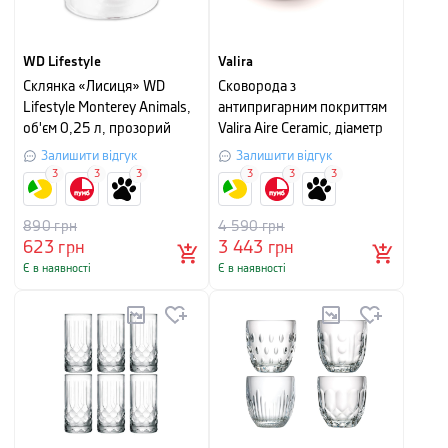
WD Lifestyle
Valira
Склянка «Лисиця» WD
Сковорода з
Lifestyle Monterey Animals,
антипригарним покриттям
об'єм 0,25 л, прозорий
Valira Aire Ceramic, діаметр
20 см, сріблясто-чорний
Залишити відгук
Залишити відгук
3
3
3
3
3
3
890
грн
4 590
грн
623
грн
3 443
грн
Є в наявності
Є в наявності