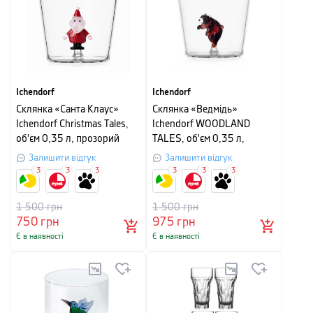
Ichendorf
Ichendorf
Склянка «Санта Клаус»
Склянка «Ведмідь»
Ichendorf Christmas Tales,
Ichendorf WOODLAND
об'єм 0,35 л, прозорий
TALES, об'єм 0,35 л,
прозорий
Залишити відгук
Залишити відгук
3
3
3
3
3
3
1 500
грн
1 500
грн
750
грн
975
грн
Є в наявності
Є в наявності