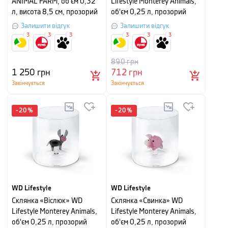
ANIMAL FARM, об'єм 0,32
Lifestyle Monterey Animals,
л, висота 8,5 см, прозорий
об'єм 0,25 л, прозорий
Залишити відгук
Залишити відгук
3
3
3
3
3
3
890
грн
1 250
грн
712
грн
Закінчується
Закінчується
-
20
%
-
20
%
WD Lifestyle
WD Lifestyle
Склянка «Віслюк» WD
Склянка «Свинка» WD
Lifestyle Monterey Animals,
Lifestyle Monterey Animals,
об'єм 0,25 л, прозорий
об'єм 0,25 л, прозорий