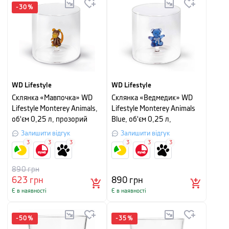
-
30
%
WD Lifestyle
WD Lifestyle
Склянка «Мавпочка» WD
Склянка «Ведмедик» WD
Lifestyle Monterey Animals,
Lifestyle Monterey Animals
об'єм 0,25 л, прозорий
Blue, об'єм 0,25 л,
прозорий
Залишити відгук
Залишити відгук
3
3
3
3
3
3
890
грн
623
грн
890
грн
Є в наявності
Є в наявності
-
50
%
-
35
%