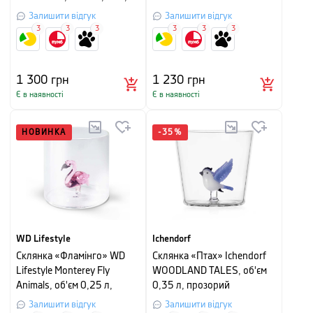
висота 8 см, прозорий
Залишити відгук
Залишити відгук
3
3
3
3
3
3
1 300
грн
1 230
грн
Є в наявності
Є в наявності
НОВИНКА
-
35
%
WD Lifestyle
Ichendorf
Склянка «Фламінго» WD
Склянка «Птах» Ichendorf
Lifestyle Monterey Fly
WOODLAND TALES, об'єм
Animals, об'єм 0,25 л,
0,35 л, прозорий
прозорий
Залишити відгук
Залишити відгук