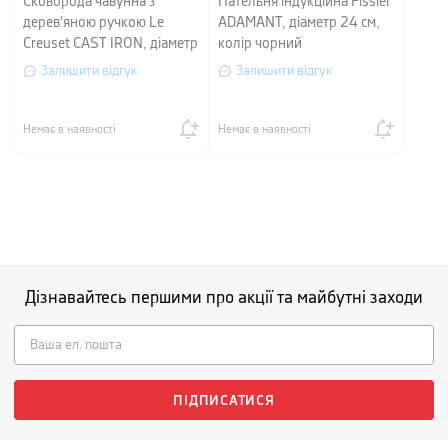
Сковорода чавунна з
Пательня індукційна Fissler
дерев'яною ручкою Le
ADAMANT, діаметр 24 см,
Creuset CAST IRON, діаметр
колір чорний
28 см, меренга
Залишити відгук
Залишити відгук
Немає в наявності
Немає в наявності
Дізнавайтесь першими про акції та майбутні заходи
ПІДПИСАТИСЯ