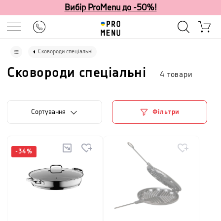
Вибір ProMenu до -50%!
Сковороди спеціальні
Сковороди спеціальні
4
товари
Сортування
Фільтри
-
34
%