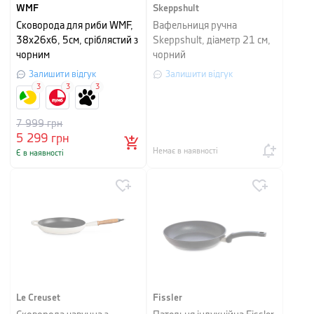
WMF
Skeppshult
Сковорода для риби WMF,
Вафельниця ручна
38x26x6, 5см, сріблястий з
Skeppshult, діаметр 21 см,
чорним
чорний
Залишити відгук
Залишити відгук
3
3
3
7 999
грн
5 299
грн
Немає в наявності
Є в наявності
Le Creuset
Fissler