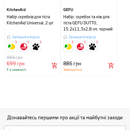
KitchenAid
GEFU
Набір скребків для тіста
Набір: скребок та ніж для
KitchenAid Universal, 2 шт
тіста GEFU DUTTO,
15,2х11,3х2,8 см, чорний
Залишити відгук
Залишити відгук
3
3
3
3
3
3
999
грн
699
грн
886
грн
Є в наявності
Закінчується
Дізнавайтесь першими про акції та майбутні заходи