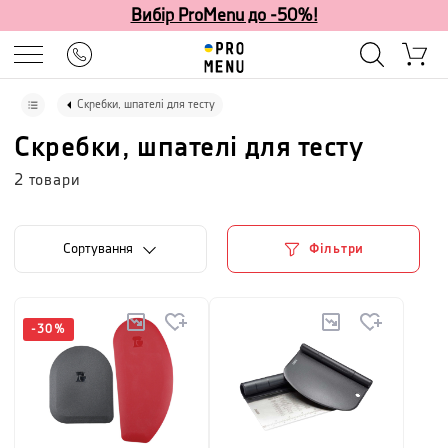
Вибір ProMenu до -50%!
Скребки, шпателі для тесту
Скребки, шпателі для тесту
2
товари
Сортування
Фільтри
-
30
%