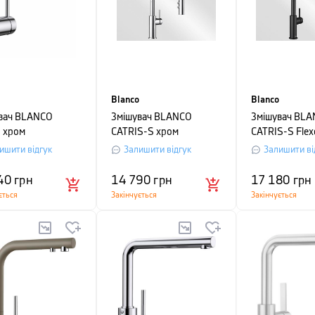
Blanco
Blanco
вач BLANCO
Змішувач BLANCO
Змішувач BL
 хром
CATRIS-S хром
CATRIS-S Flex
матовий
ишити відгук
Залишити відгук
Залишити ві
40
грн
14 790
грн
17 180
грн
ється
Закінчується
Закінчується