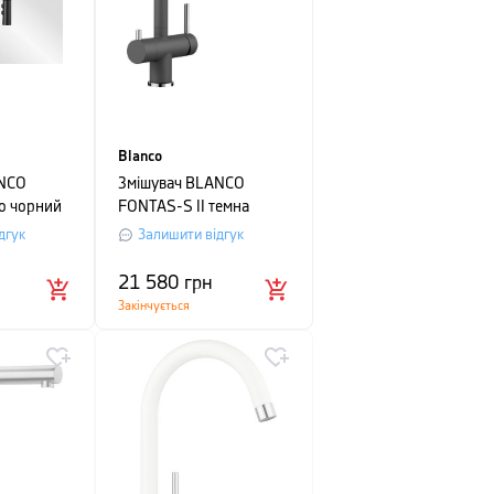
Blanco
ANCO
Змішувач BLANCO
o чорний
FONTAS-S II темна
скеля
дгук
Залишити відгук
21 580
грн
Закінчується