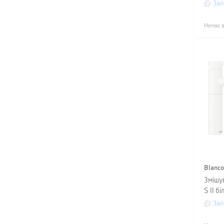
dark s
Зал
Немає в
Blanco
Змішу
S II б
Зал