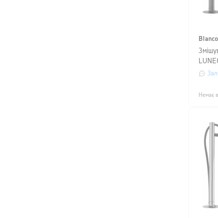
Blanco
Змішу
LUNE
матов
Зал
Немає в