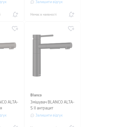
дгук
Залишити відгук
і
Немає в наявності
Blanco
NCO ALTA-
Змішувач BLANCO ALTA-
ля
S II антрацит
дгук
Залишити відгук