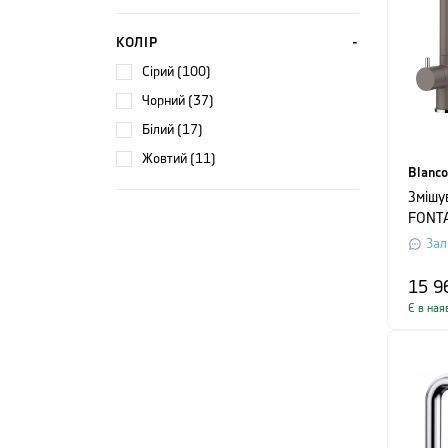
КОЛІР
сірий (100)
чорний (37)
білий (17)
жовтий (11)
Blanco
Змішу
FONTA
сірий
Зал
15 9
Є в ная