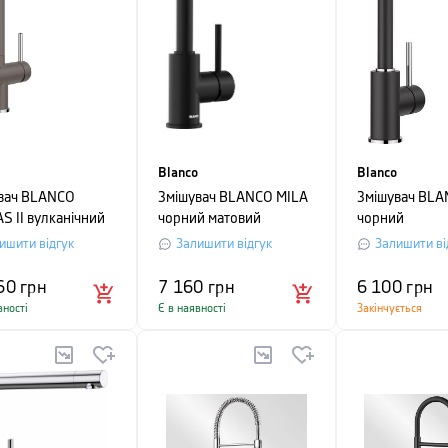
Blanco
Blanco
вач BLANCO
Змішувач BLANCO MILA
Змішувач BLA
S II вулканічний
чорний матовий
чорний
ишити відгук
Залишити відгук
Залишити ві
60
грн
7 160
грн
6 100
грн
вності
Є в наявності
Закінчується