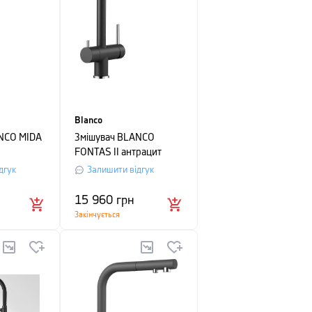
Blanco
NCO MIDA
Змішувач BLANCO
FONTAS II антрацит
дгук
Залишити відгук
15 960
грн
Закінчується