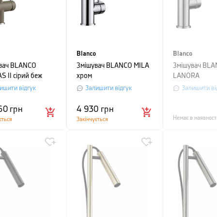
Blanco
Blanco
вач BLANCO
Змішувач BLANCO MILA
Змішувач BL
S II сірий беж
хром
LANORA
ишити відгук
Залишити відгук
Залишити ві
60
грн
4 930
грн
Немає в наявност
ється
Закінчується