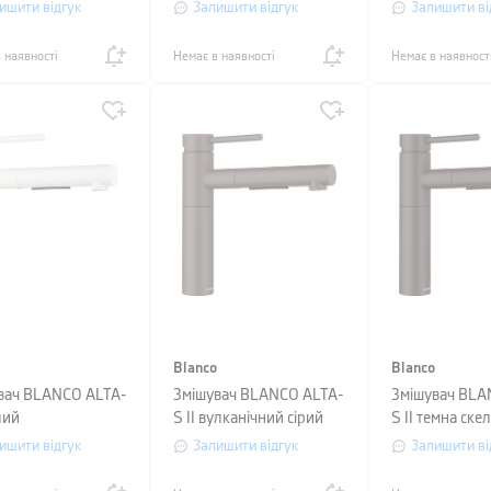
teel
ишити відгук
Залишити відгук
Залишити ві
 наявності
Немає в наявності
Немає в наявност
Blanco
Blanco
вач BLANCO ALTA-
Змішувач BLANCO ALTA-
Змішувач BLA
ілий
S II вулканічний сірий
S II темна ске
ишити відгук
Залишити відгук
Залишити ві