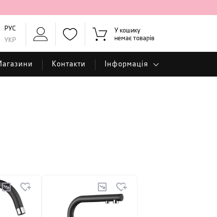
РУС
У кошику
немає товарів
УКР
Магазини
Контакти
Інформація