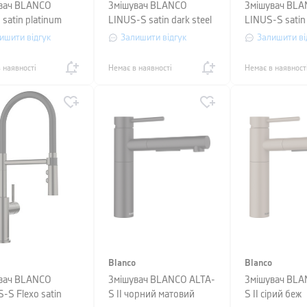
вач BLANCO
Змішувач BLANCO
Змішувач BL
satin platinum
LINUS-S satin dark steel
LINUS-S satin
ишити відгук
Залишити відгук
Залишити ві
 наявності
Немає в наявності
Немає в наявност
Blanco
Blanco
вач BLANCO
Змішувач BLANCO ALTA-
Змішувач BLA
-S Flexo satin
S II чорний матовий
S II сірий беж