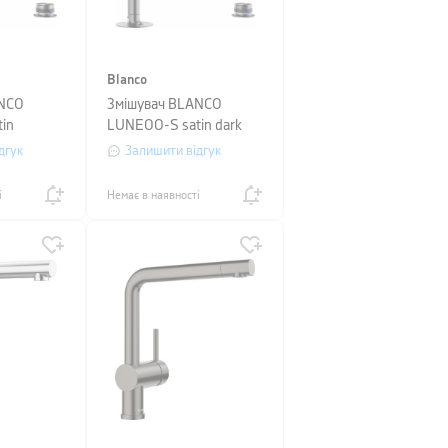
Blanco
ANCO
Змішувач BLANCO
in
LUNEOO-S satin dark
steel
дгук
Залишити відгук
і
Немає в наявності