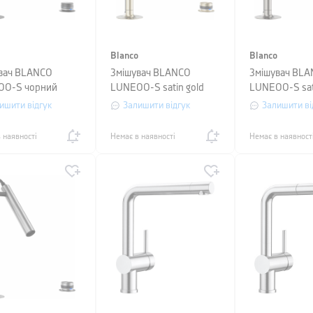
Blanco
Blanco
вач BLANCO
Змішувач BLANCO
Змішувач BL
OO-S чорний
LUNEOO-S satin gold
LUNEOO-S sat
ий
platinum
ишити відгук
Залишити відгук
Залишити ві
 наявності
Немає в наявності
Немає в наявност