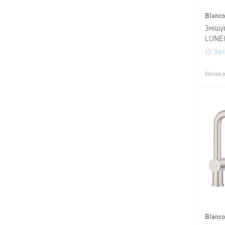
Blanco
Змішу
LUNEO
сталь
Зал
Немає в
Blanco