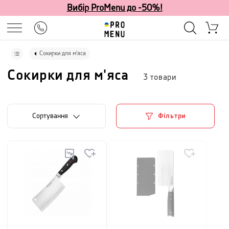
Вибір ProMenu до -50%!
Сокирки для м'яса
Сокирки для м'яса
3
товари
Сортування
Фільтри