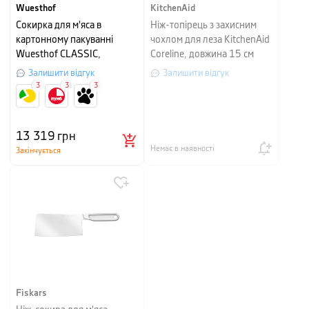
Wuesthof
KitchenAid
Сокирка для м'яса в
Ніж-топірець з захисним
картонному пакуванні
чохлом для леза KitchenAid
Wuesthof CLASSIC,
Coreline, довжина 15 см
довжина 16 см, сріблястий
Залишити відгук
Залишити відгук
3
3
3
13 319
грн
Немає в наявності
Закінчується
Fiskars