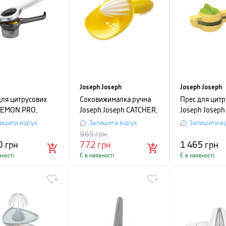
Joseph Joseph
Joseph Joseph
для цитрусових
Соковижималка ручна
Прес для цитр
LEMON PRO,
Joseph Joseph CATCHER,
Joseph Joseph 
 27х9, 7х8, 7 см,
16,6х6,8х8,7 см,
22х10х8 см, 
ишити відгук
Залишити відгук
Залишити ві
ястий з чорним
жовтий
965
грн
0
грн
772
грн
1 465
грн
вності
Є в наявності
Є в наявності