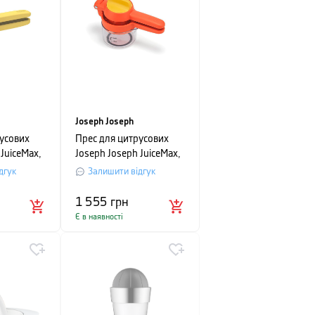
Joseph Joseph
усових
Прес для цитрусових
JuiceMax,
Joseph Joseph JuiceMax,
жовтий
22,6х15,3х13 см,
дгук
Залишити відгук
помаранчевий
1 555
грн
Є в наявності