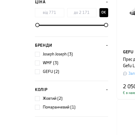
ЦІНА
OK
БРЕНДИ
GEFU
Joseph Joseph (3)
Прес 
WMF (3)
Gefu 
GEFU (2)
розмір
Зал
срібл
2 05
КОЛІР
Є в ная
жовтий (2)
помаранчевий (1)