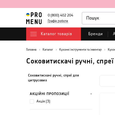
0 (800) 402 204
Графік роботи
Каталог товарів
Бренди
А
Головна
Каталог
Кухонні інструменти та інвентар
Кухо
Соковитискачі ручні, спре
Соковитискачі ручні, спреї для
цитрусових
АКЦІЙНІ ПРОПОЗИЦІЇ
акція (3)