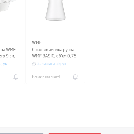
WMF
она WMF
Соковижималка ручна
тр 9 см,
WMF BASIC, об'єм 0,75
л, висота 22,6 см,
дгук
Залишити відгук
прозорий
і
Немає в наявності