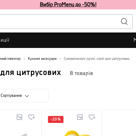
Вибір ProMenu до -50%!
кції
нний інвентар
Кухонні аксесуари
Соковитискачі ручні, спреї для цитрусових
ї для цитрусових
8
товарів
Сортування
-
20
%