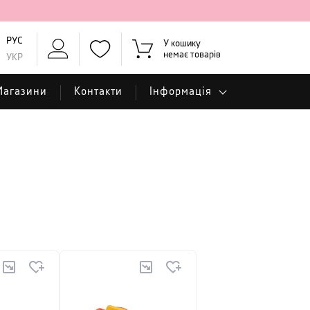
РУС
У кошику
немає товарів
УКР
Магазини
Контакти
Інформація