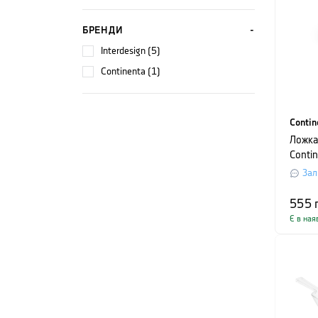
БРЕНДИ
Interdesign (5)
Continenta (1)
Contin
Ложка
Conti
довжи
Зал
корич
555
Є в ная