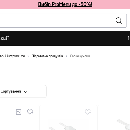
Вибір ProMenu до -50%!
кції
арні інструменти
Підготовка продуктів
Совки кухонні
Сортування