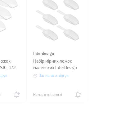
Interdesign
ложок
Набір мірних ложок
SIC, 1/2
маленьких InterDesign
ий, 3 шт.
BASIC, 8 шт, прозорий
дгук
Залишити відгук
і
Немає в наявності