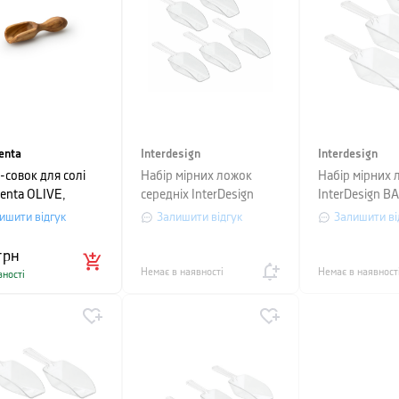
enta
Interdesign
Interdesign
-совок для солі
Набір мірних ложок
Набір мірних 
nenta OLIVE,
середніх InterDesign
InterDesign BA
на 10 см,
BASIC, прозорий, 5 шт.
чашки, прозор
ишити відгук
Залишити відгук
Залишити ві
невий
грн
Немає в наявності
Немає в наявност
вності