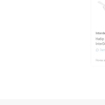
Interd
Набір
InterD
чашки,
Зал
Немає в