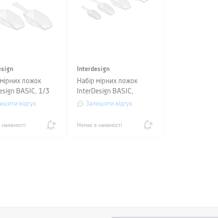
esign
Interdesign
 мірних ложок
Набір мірних ложок
esign BASIC, 1/3
InterDesign BASIC,
 прозорий, 4 шт.
прозорий, 4 шт.
ишити відгук
Залишити відгук
 наявності
Немає в наявності