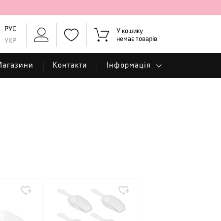
РУС
У кошику
немає товарів
УКР
Магазини
Контакти
Інформація