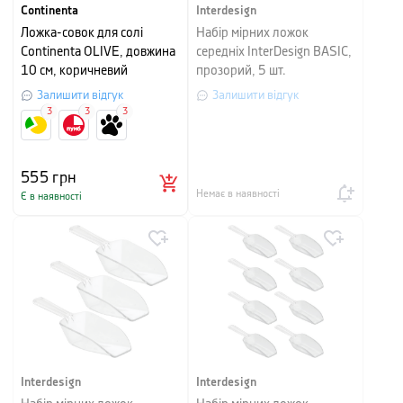
Continenta
Interdesign
Ложка-совок для солі
Набір мірних ложок
Continenta OLIVE, довжина
середніх InterDesign BASIC,
10 см, коричневий
прозорий, 5 шт.
Залишити відгук
Залишити відгук
3
3
3
555
грн
Немає в наявності
Є в наявності
Interdesign
Interdesign