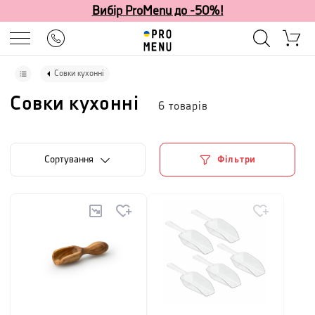
Вибір ProMenu до -50%!
Совки кухонні
Совки кухонні
6
товарів
Сортування
Фільтри