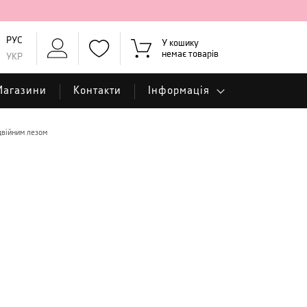
РУС
У кошику
немає товарів
УКР
Магазини
Контакти
Інформація
двійним лезом