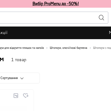
Вибір ProMenu до -50%!
кції
ари для відкриття пляшок та напоїв
Штопори, ключі/ножі бармена
Штопори з по
ом
1
товар
Сортування