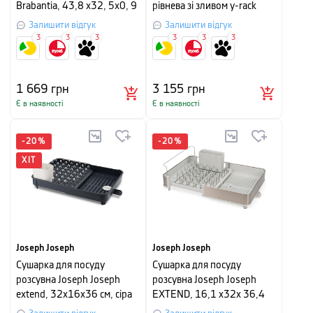
Brabantia, 43,8 х32, 5х0, 9
рівнева зі зливом y-rack
см, м'ятний
Joseph Joseph,
Залишити відгук
Залишити відгук
30,4х36,5х28,2 см, сірий
3
3
3
3
3
3
1 669
грн
3 155
грн
Є в наявності
Є в наявності
-
20
%
-
20
%
ХІТ
Joseph Joseph
Joseph Joseph
Сушарка для посуду
Сушарка для посуду
розсувна Joseph Joseph
розсувна Joseph Joseph
extend, 32х16х36 см, сіра
EXTEND, 16,1 х32x 36,4
см, світло-сірий