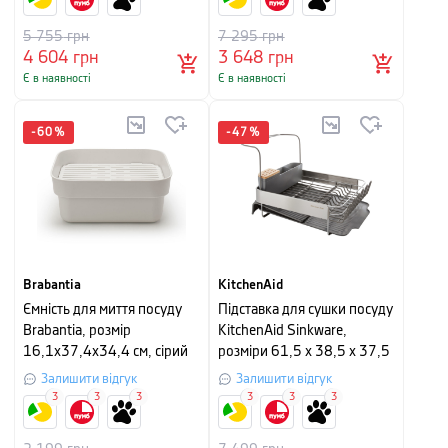
5 755
грн
7 295
грн
4 604
грн
3 648
грн
Є в наявності
Є в наявності
-
60
%
-
47
%
Brabantia
KitchenAid
Ємність для миття посуду
Підставка для сушки посуду
Brabantia, розмір
KitchenAid Sinkware,
16,1х37,4х34,4 см, сірий
розміри 61,5 x 38,5 x 37,5
см
Залишити відгук
Залишити відгук
3
3
3
3
3
3