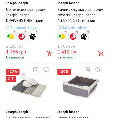
Joseph Joseph
Joseph Joseph
Органайзер для посуду
Килимок-сушка для посуду
Joseph Joseph
гумовий Joseph Joseph,
DRAWERSTORE, сірий
43,5х31,5х1 см, сірий
Залишити відгук
Залишити відгук
3
3
3
3
3
3
2 195
грн
1 765
грн
1 756
грн
1 412
грн
Є в наявності
Є в наявності
-
20
%
-
20
%
ХІТ
Joseph Joseph
Joseph Joseph