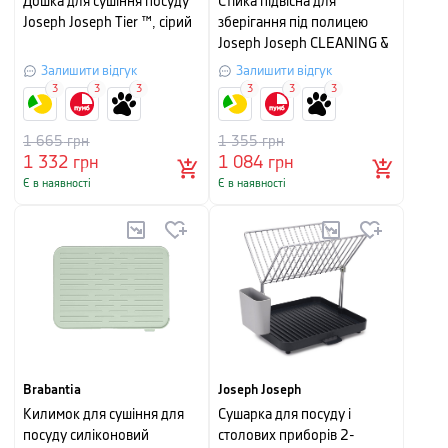
Дошка для сушіння посуду
Стійка підвісна для
Joseph Joseph Tier ™, сірий
зберігання під полицею
Joseph Joseph CLEANING &
ORGANISATION,
Залишити відгук
Залишити відгук
10,2x23,5x22,5 см, сірий
3
3
3
3
3
3
1 665
грн
1 355
грн
1 332
грн
1 084
грн
Є в наявності
Є в наявності
Brabantia
Joseph Joseph
Килимок для сушіння для
Сушарка для посуду і
посуду силіконовий
столових приборів 2-