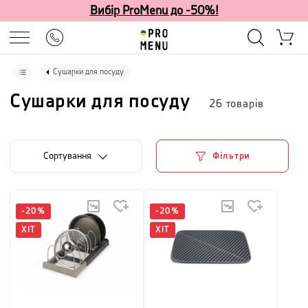
Вибір ProMenu до -50%!
Сушарки для посуду
Сушарки для посуду
26
товарів
Сортування
Фільтри
-
20
%
-
20
%
ХІТ
ХІТ