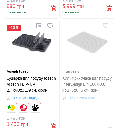
2 199
грн
7 499
грн
880
грн
3 999
грн
Є в наявності
Є в наявності
-
20
%
Joseph Joseph
Interdesign
Сушарка для посуду Joseph
Килимок-сушка для посуду
Joseph FLIP-UP,
InterDesign LINEO, 40,6
2,4x40x31,9 см, сірий
х31, 5х0, 6 см, сірий
Залишити відгук
Залишити відгук
3
3
3
1 795
грн
1 436
грн