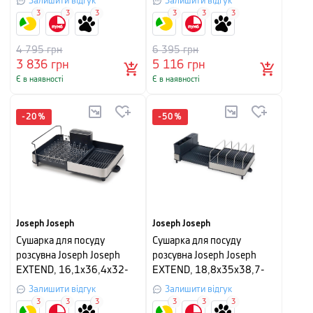
Залишити відгук
Залишити відгук
3
3
3
3
3
3
4 795
грн
6 395
грн
3 836
грн
5 116
грн
Є в наявності
Є в наявності
-
20
%
-
50
%
Joseph Joseph
Joseph Joseph
Сушарка для посуду
Сушарка для посуду
розсувна Joseph Joseph
розсувна Joseph Joseph
EXTEND, 16,1x36,4х32-
EXTEND, 18,8x35x38,7-
52,7 см, сірий
67 см, сірий графіт
Залишити відгук
Залишити відгук
3
3
3
3
3
3