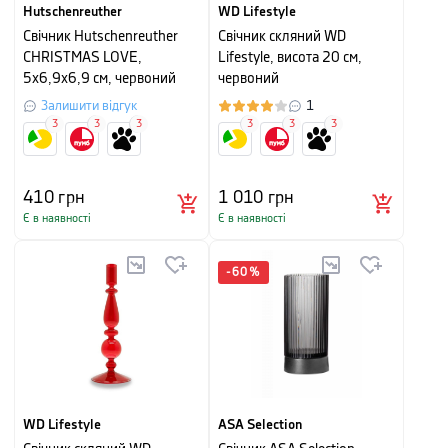
Hutschenreuther
WD Lifestyle
Свічник Hutschenreuther
Свічник скляний WD
CHRISTMAS LOVE,
Lifestyle, висота 20 см,
5х6,9х6,9 см, червоний
червоний
Залишити відгук
1
3
3
3
3
3
3
410
грн
1 010
грн
Є в наявності
Є в наявності
-
60
%
WD Lifestyle
ASA Selection