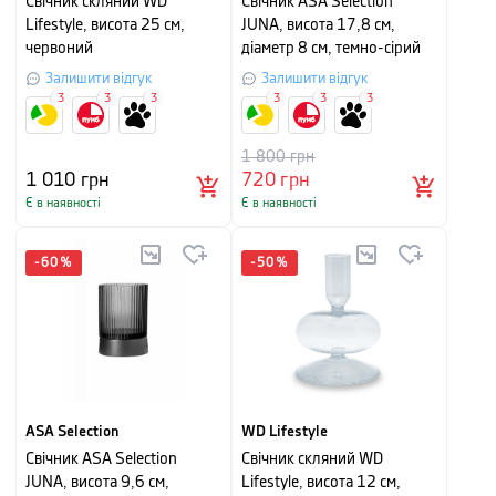
Свічник скляний WD
Свічник ASA Selection
Lifestyle, висота 25 см,
JUNA, висота 17,8 см,
червоний
діаметр 8 см, темно-сірий
Залишити відгук
Залишити відгук
3
3
3
3
3
3
1 800
грн
1 010
грн
720
грн
Є в наявності
Є в наявності
-
60
%
-
50
%
ASA Selection
WD Lifestyle
Свічник ASA Selection
Свічник скляний WD
JUNA, висота 9,6 см,
Lifestyle, висота 12 см,