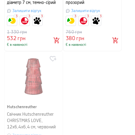
діаметр 7 см, темно-сірий
прозорий
Залишити відгук
Залишити відгук
3
3
3
3
3
3
1 330
грн
760
грн
532
грн
380
грн
Є в наявності
Є в наявності
Hutschenreuther
Свічник Hutschenreuther
CHRISTMAS LOVE,
12х6,4х6,4 см, червоний