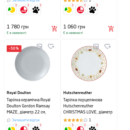
Залишити відгук
1
3
3
3
3
3
3
1 780
грн
1 060
грн
Є в наявності
Є в наявності
-
50
%
Royal Doulton
Hutschenreuther
Тарілка керамічна Royal
Тарілка порцелянова
Doulton Gordon Ramsay
Hutschenreuther
MAZE, діаметр 22 см,
CHRISTMAS LOVE, діаметр
світло-сірий
22 см, білий з малюнком
Залишити відгук
1
3
3
3
3
3
3