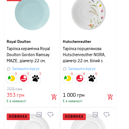
Royal Doulton
Hutschenreuther
Тарілка керамічна Royal
Тарілка порцелянова
Doulton Gordon Ramsay
Hutschenreuther NORA,
MAZE, діаметр 22 см,
діаметр 22 см, білий з
блакитний
малюнком
Залишити відгук
Залишити відгук
3
3
3
6
6
6
705
грн
353
грн
1 000
грн
Є в наявності
Є в наявності
НОВИНКА
НОВИНКА