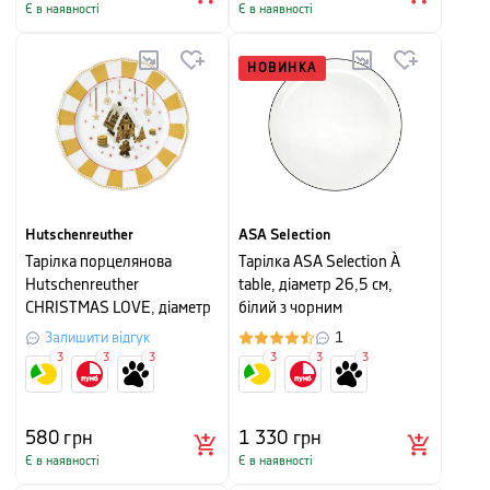
Є в наявності
Є в наявності
НОВИНКА
Hutschenreuther
ASA Selection
Тарілка порцелянова
Тарілка ASA Selection À
Hutschenreuther
table, діаметр 26,5 см,
CHRISTMAS LOVE, діаметр
білий з чорним
22 см, біло-бежевий
Залишити відгук
1
3
3
3
3
3
3
580
грн
1 330
грн
Є в наявності
Є в наявності