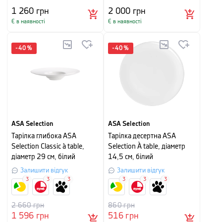
1 260
грн
2 000
грн
Є в наявності
Є в наявності
-
40
%
-
40
%
ASA Selection
ASA Selection
Тарілка глибока ASA
Тарілка десертна ASA
Selection Сlassic à table,
Selection À table, діаметр
діаметр 29 см, білий
14,5 см, білий
Залишити відгук
Залишити відгук
3
3
3
3
3
3
2 660
грн
860
грн
1 596
грн
516
грн