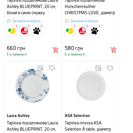
Тарілка порцелянова Laura
Тарілка порцелянова
Ashley BLUEPRINT, 20 см,
Hutschenreuther
білий в синю смужку
CHRISTMAS LOVE, діаметр
22 см, білий з червоним
Залишити відгук
Залишити відгук
3
3
3
3
3
3
660
грн
580
грн
Є в наявності
Є в наявності
Laura Ashley
ASA Selection
Тарілка порцелянова Laura
Тарілка плоска ASA
Ashley BLUEPRINT, 20 см,
Selection À table, діаметр