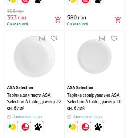
705
грн
353
грн
580
грн
Є в наявності
Є в наявності
ASA Selection
ASA Selection
Тарілка для пасти ASA
Тарілка сервірувальна ASA
Selection À table, діаметр 22
Selection À table, діаметр 30
см, білий
см, білий
Залишити відгук
Залишити відгук
3
3
3
3
3
3