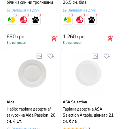
білий з синіми трояндами
26,5 см, біла
Залишити відгук
Залишити відгук
3
3
3
3
3
3
660
грн
1 260
грн
Є в наявності
Є в наявності
Aida
ASA Selection
Набір: тарілка десертна/
Тарілка десертна ASA
закусочна Aida Passion, 20
Selection À table, діаметр 21
см, 4 шт.
см, біла