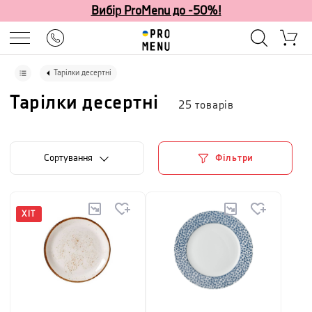
Вибір ProMenu до -50%!
Тарілки десертні
Тарілки десертні
25
товарів
Сортування
Фільтри
ХІТ