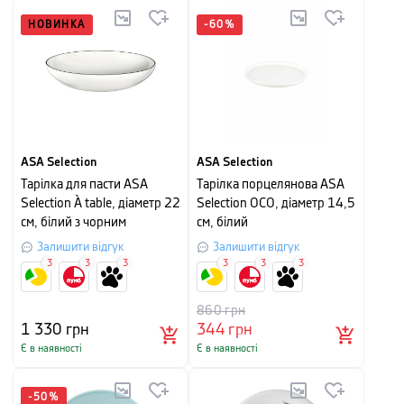
НОВИНКА
-
60
%
ASA Selection
ASA Selection
Тарілка для пасти ASA
Тарілка порцелянова ASA
Selection À table, діаметр 22
Selection OCO, діаметр 14,5
см, білий з чорним
см, білий
Залишити відгук
Залишити відгук
3
3
3
3
3
3
860
грн
1 330
грн
344
грн
Є в наявності
Є в наявності
-
50
%