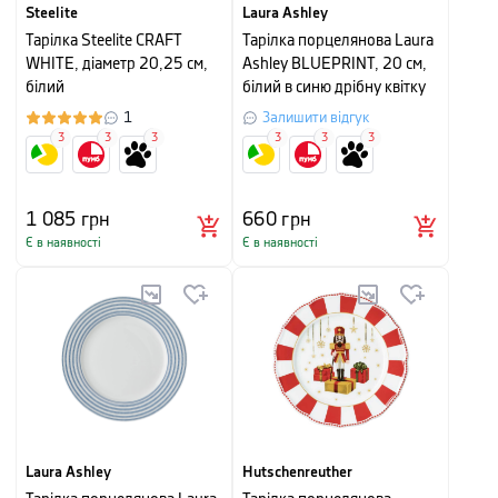
Steelite
Laura Ashley
Тарілка Steelite CRAFT
Тарілка порцелянова Laura
WHITE, діаметр 20,25 см,
Ashley BLUEPRINT, 20 см,
білий
білий в синю дрібну квітку
1
Залишити відгук
3
3
3
3
3
3
1 085
грн
660
грн
Є в наявності
Є в наявності
Laura Ashley
Hutschenreuther