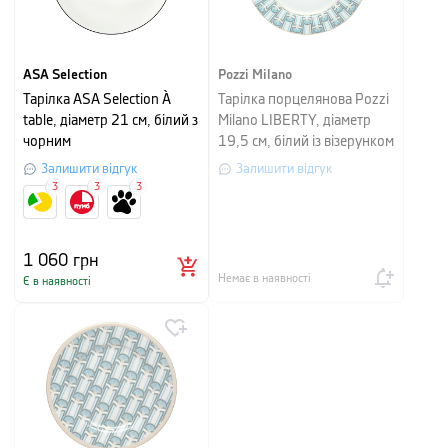
ASA Selection
Pozzi Milano
Тарілка ASA Selection À
Тарілка порцелянова Pozzi
table, діаметр 21 см, білий з
Milano LIBERTY, діаметр
чорним
19,5 см, білий із візерунком
Залишити відгук
Залишити відгук
3
3
3
1 060
грн
Немає в наявності
Є в наявності