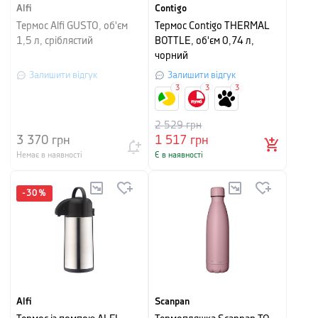
Alfi
Contigo
Термос Alfi GUSTO, об'єм
Термос Contigo THERMAL
1,5 л, сріблястий
BOTTLE, об'єм 0,74 л,
чорний
Залишити відгук
Залишити відгук
3
3
3
2 529
грн
3 370
грн
1 517
грн
Немає в наявності
Є в наявності
-
30
%
Alfi
Scanpan