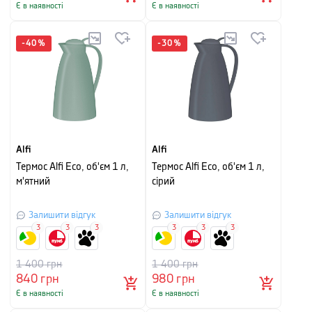
Є в наявності
Є в наявності
-
40
%
-
30
%
Alfi
Alfi
Термос Alfi Eco, об'єм 1 л,
Термос Alfi Eco, об'єм 1 л,
м'ятний
сірий
Залишити відгук
Залишити відгук
3
3
3
3
3
3
1 400
грн
1 400
грн
840
грн
980
грн
Є в наявності
Є в наявності