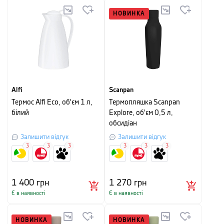
НОВИНКА
Alfi
Scanpan
Термос Alfi Eco, об'єм 1 л,
Термопляшка Scanpan
білий
Explore, об'єм 0,5 л,
обсидіан
Залишити відгук
Залишити відгук
3
3
3
3
3
3
1 400
грн
1 270
грн
Є в наявності
Є в наявності
НОВИНКА
НОВИНКА