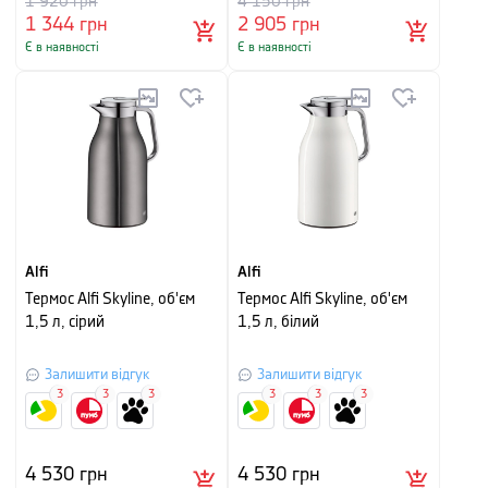
1 920
грн
4 150
грн
1 344
грн
2 905
грн
Є в наявності
Є в наявності
Alfi
Alfi
Термос Alfi Skyline, об'єм
Термос Alfi Skyline, об'єм
1,5 л, сірий
1,5 л, білий
Залишити відгук
Залишити відгук
3
3
3
3
3
3
4 530
грн
4 530
грн