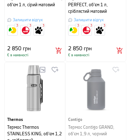
об'єм 1 л, сірий матовий
PERFECT, об'єм 1 л,
сріблястий матовий
Залишити відгук
Залишити відгук
3
3
3
3
3
3
2 850
грн
2 850
грн
Є в наявності
Є в наявності
Thermos
Contigo
Термос Thermos
Термос Contigo GRAND,
STAINLESS KING, об'єм 1,2
об'єм 1,9 л, чорний