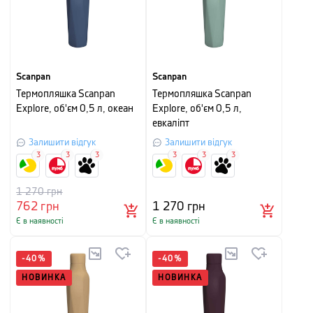
Scanpan
Scanpan
Термопляшка Scanpan
Термопляшка Scanpan
Explore, об'єм 0,5 л, океан
Explore, об'єм 0,5 л,
евкаліпт
Залишити відгук
Залишити відгук
3
3
3
3
3
3
1 270
грн
762
грн
1 270
грн
Є в наявності
Є в наявності
-
40
%
-
40
%
НОВИНКА
НОВИНКА