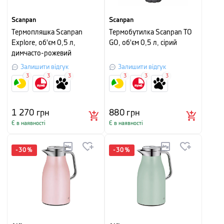
Scanpan
Scanpan
Термопляшка Scanpan
Термобутилка Scanpan TO
Explore, об'єм 0,5 л,
GO, об'єм 0,5 л, сірий
димчасто-рожевий
Залишити відгук
Залишити відгук
3
3
3
3
3
3
1 270
грн
880
грн
Є в наявності
Є в наявності
-
30
%
-
30
%