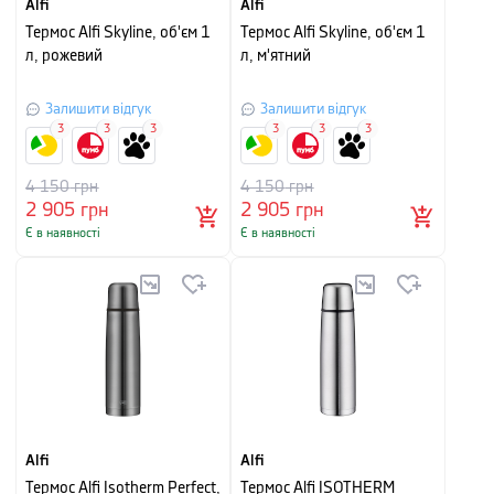
Alfi
Alfi
Термос Alfi Skyline, об'єм 1
Термос Alfi Skyline, об'єм 1
л, рожевий
л, м'ятний
Залишити відгук
Залишити відгук
3
3
3
3
3
3
4 150
грн
4 150
грн
2 905
грн
2 905
грн
Є в наявності
Є в наявності
Alfi
Alfi
Термос Alfi Isotherm Perfect,
Термос Alfi ISOTHERM