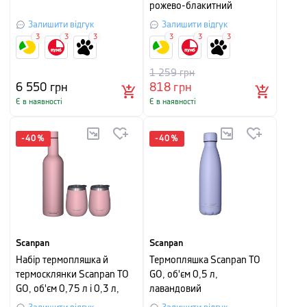
рожево-блакитний
Залишити відгук
Залишити відгук
3
3
3
3
3
3
1 259
грн
6 550
грн
818
грн
Є в наявності
Є в наявності
-
40
%
-
40
%
Scanpan
Scanpan
Набір термопляшка й
Термопляшка Scanpan TO
термосклянки Scanpan TO
GO, об'єм 0,5 л,
GO, об'єм 0,75 л і 0,3 л,
лавандовий
рожевий, 3 предмети