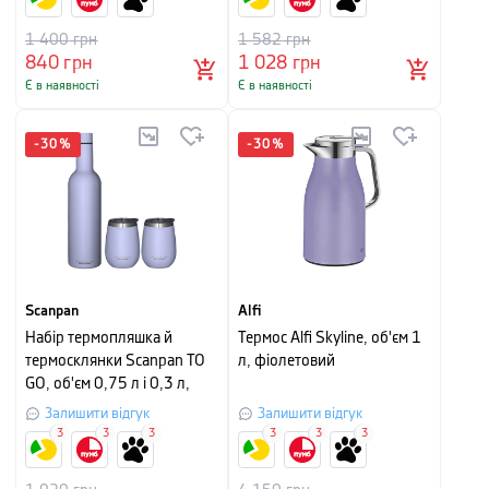
1 400
грн
1 582
грн
840
грн
1 028
грн
Є в наявності
Є в наявності
-
30
%
-
30
%
Scanpan
Alfi
Набір термопляшка й
Термос Alfi Skyline, об'єм 1
термосклянки Scanpan TO
л, фіолетовий
GO, об'єм 0,75 л і 0,3 л,
лавандовий, 3 предмети
Залишити відгук
Залишити відгук
3
3
3
3
3
3