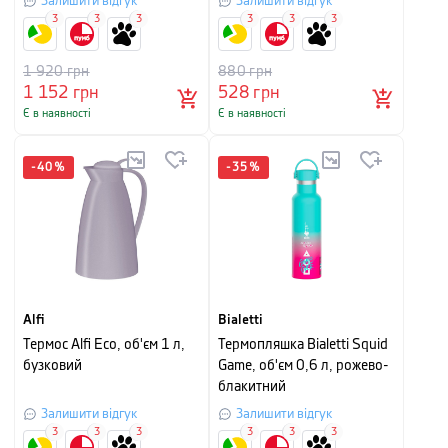
Залишити відгук
Залишити відгук
3
3
3
3
3
3
1 920
грн
880
грн
1 152
грн
528
грн
Є в наявності
Є в наявності
-
40
%
-
35
%
Alfi
Bialetti
Термос Alfi Eco, об'єм 1 л,
Термопляшка Bialetti Squid
бузковий
Game, об'єм 0,6 л, рожево-
блакитний
Залишити відгук
Залишити відгук
3
3
3
3
3
3