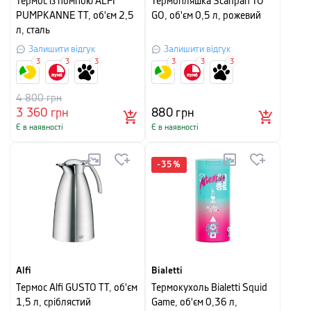
Термос із помпою ALFI
Термопляшка Scanpan TO
PUMPKANNE TT, об'єм 2,5
GO, об'єм 0,5 л, рожевий
л, сталь
Залишити відгук
Залишити відгук
3
3
3
3
3
3
4 800
грн
3 360
грн
880
грн
Є в наявності
Є в наявності
-
35
%
Alfi
Bialetti
Термос Alfi GUSTO TT, об'єм
Термокухоль Bialetti Squid
1,5 л, сріблястий
Game, об'єм 0,36 л,