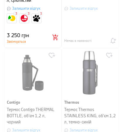
л, сріблястий
Залишити відгук
Залишити відгук
3
3
3
3 250
грн
Немає в наявності
Закінчується
Contigo
Thermos
Термос Contigo THERMAL
Термос Thermos
BOTTLE, об'єм 1,2 л,
STAINLESS KING, об'єм 1,2
чорний
л, темно-синій
Залишити відгук
Залишити відгук