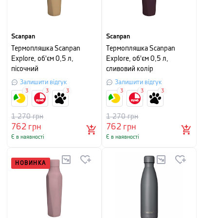
Scanpan
Scanpan
Термопляшка Scanpan
Термопляшка Scanpan
Explore, об'єм 0,5 л,
Explore, об'єм 0,5 л,
пісочний
сливовий колір
Залишити відгук
Залишити відгук
3
3
3
3
3
3
1 270
грн
1 270
грн
762
грн
762
грн
Є в наявності
Є в наявності
НОВИНКА