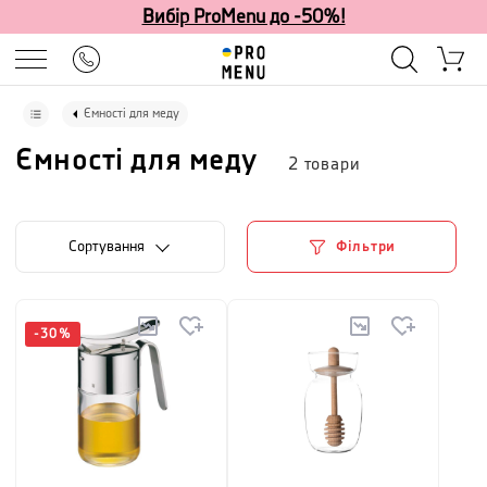
Вибір ProMenu до -50%!
Ємності для меду
Ємності для меду
2
товари
Сортування
Фільтри
-
30
%