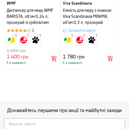
WMF
Viva Scandinavia
Диспенсер для меду WMF
Ємність для меду з ложкою
BARISTA, об'єм 0,24 л,
Viva Scandinavia MINIMA,
прозорий зі сріблястим
об'єм 0,3 л, прозорий
1
Залишити відгук
3
3
3
3
3
3
1 999
грн
1 400
грн
1 780
грн
Є в наявності
Є в наявності
Дізнавайтесь першими про акції та майбутні заходи