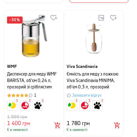
-
30
%
WMF
Viva Scandinavia
Диспенсер для меду WMF
Ємність для меду з ложкою
BARISTA, об'єм 0,24 л,
Viva Scandinavia MINIMA,
прозорий зі сріблястим
об'єм 0,3 л, прозорий
1
Залишити відгук
3
3
3
3
3
3
1 999
грн
1 400
грн
1 780
грн
Є в наявності
Є в наявності