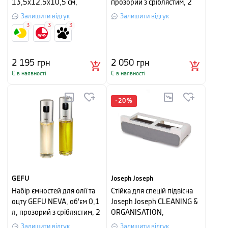
13,5х12,5х10,5 см,
прозорий з сріблястим, 2
чорний
шт
Залишити відгук
Залишити відгук
3
3
3
2 195
грн
2 050
грн
Є в наявності
Є в наявності
-
20
%
GEFU
Joseph Joseph
Набір ємностей для олії та
Стійка для спецій підвісна
оцту GEFU NEVA, об'єм 0,1
Joseph Joseph CLEANING &
л, прозорий з сріблястим, 2
ORGANISATION,
шт.
9x32x13,5 см, сірий
Залишити відгук
Залишити відгук