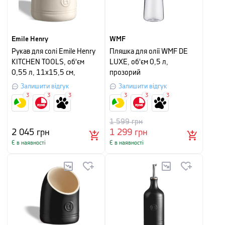
Emile Henry
WMF
Рукав для солі Emile Henry
Пляшка для олії WMF DE
KITCHEN TOOLS, об'єм
LUXE, об'єм 0,5 л,
0,55 л, 11х15,5 см,
прозорий
кремовий
Залишити відгук
Залишити відгук
3
3
3
3
3
3
1 599
грн
2 045
грн
1 299
грн
Є в наявності
Є в наявності