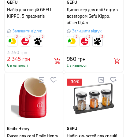
GEFU
GEFU
Набір для спецій GEFU
Диспенсер для олії / оцту з
KIPPO, 5 предметів
дозатором Gefu Kippo,
об'єм 0,4 л
Залишити відгук
Залишити відгук
3
3
3
3
3
3
3 350
грн
2 345
грн
960
грн
Є в наявності
Є в наявності
-
30
%
Emile Henry
GEFU
Рукав для солі Emile Henry
Набір ємностей для спецій