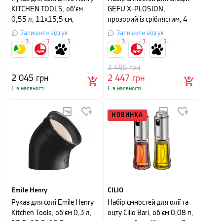
KITCHEN TOOLS, об'єм
GEFU X-PLOSION,
0,55 л, 11х15,5 см,
прозорий із сріблястим, 4
червоний
предмети
Залишити відгук
Залишити відгук
3
3
3
3
3
3
3 495
грн
2 045
грн
2 447
грн
Є в наявності
Є в наявності
НОВИНКА
Emile Henry
CILIO
Рукав для солі Emile Henry
Набір ємностей для олії та
Kitchen Tools, об'єм 0,3 л,
оцту Cilio Bari, об'єм 0,08 л,