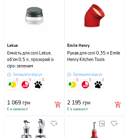
Lekue
Emile Henry
Ємність для солі Lekue,
Рукав для солі 0,35 л Emile
об'єм 0,5 л, прозорий із
Henry Kitchen Tools
сіро-зеленим
Залишити відгук
Залишити відгук
3
3
3
3
3
3
1 069
грн
2 195
грн
Є в наявності
Є в наявності