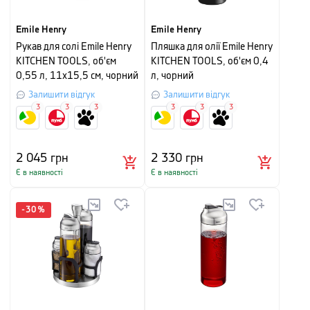
Emile Henry
Emile Henry
Рукав для солі Emile Henry
Пляшка для олії Emile Henry
KITCHEN TOOLS, об'єм
KITCHEN TOOLS, об'єм 0,4
0,55 л, 11х15,5 см, чорний
л, чорний
Залишити відгук
Залишити відгук
3
3
3
3
3
3
2 045
грн
2 330
грн
Є в наявності
Є в наявності
-
30
%