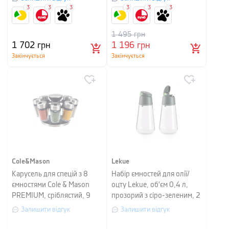
3
3
3
3
3
3
1 495
грн
1 702
грн
1 196
грн
Закінчується
Закінчується
Cole&Mason
Lekue
Карусель для спецій з 8
Набір ємностей для олії/
ємностями Cole & Mason
оцту Lekue, об'єм 0,4 л,
PREMIUM, сріблястий, 9
прозорий з сіро-зеленим, 2
предметів
шт.
Залишити відгук
Залишити відгук