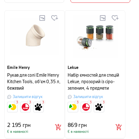
Emile Henry
Lekue
Рукав для солі Emile Henry
Набір ємностей для спецій
Kitchen Tools, об'єм 0,35 л,
Lekue, прозорий із сіро-
бежевий
зеленим, 4 предмети
Залишити відгук
Залишити відгук
3
3
3
3
3
3
2 195
грн
869
грн
Є в наявності
Є в наявності