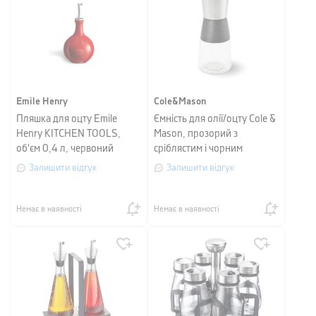
Emile Henry
Cole&Mason
Пляшка для оцту Emile
Ємність для олії/оцту Cole &
Henry KITCHEN TOOLS,
Mason, прозорий з
об'єм 0,4 л, червоний
сріблястим і чорним
Залишити відгук
Залишити відгук
Немає в наявності
Немає в наявності