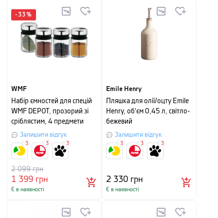
-
33
%
WMF
Emile Henry
Набір ємностей для спецій
Пляшка для олії/оцту Emile
WMF DEPOT, прозорий зі
Henry, об'єм 0,45 л, світло-
сріблястим, 4 предмети
бежевий
Залишити відгук
Залишити відгук
3
3
3
3
3
3
2 099
грн
1 399
грн
2 330
грн
Є в наявності
Є в наявності