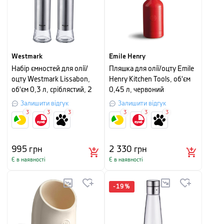
Westmark
Emile Henry
Набір ємностей для олії/
Пляшка для олії/оцту Emile
оцту Westmark Lissabon,
Henry Kitchen Tools, об'єм
об'єм 0,3 л, сріблястий, 2
0,45 л, червоний
шт.
Залишити відгук
Залишити відгук
3
3
3
3
3
3
995
грн
2 330
грн
Є в наявності
Є в наявності
-
19
%