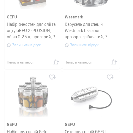
GEFU
Westmark
Набір ємностей для олії та
Карусель для спецій
оцту GEFU X-PLOSION,
Westmark Lissabon,
об'єм 0,25 л, прозорий, 3
прозоро-сріблястий, 7
предмети
предметів
Залишити відгук
Залишити відгук
Немає в наявності
Немає в наявності
GEFU
GEFU
Набір для спецій Gefu
Сито для спецій GEFU,