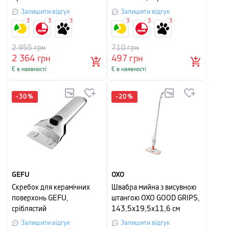
Залишити відгук
Залишити відгук
3
3
3
3
3
3
2 955
грн
710
грн
2 364
грн
497
грн
Є в наявності
Є в наявності
-
30
%
-
20
%
GEFU
OXO
Скребок для керамічних
Швабра мийна з висувною
поверхонь GEFU,
штангою OXO GOOD GRIPS,
сріблястий
143,5х19,5х11,6 см
Залишити відгук
Залишити відгук