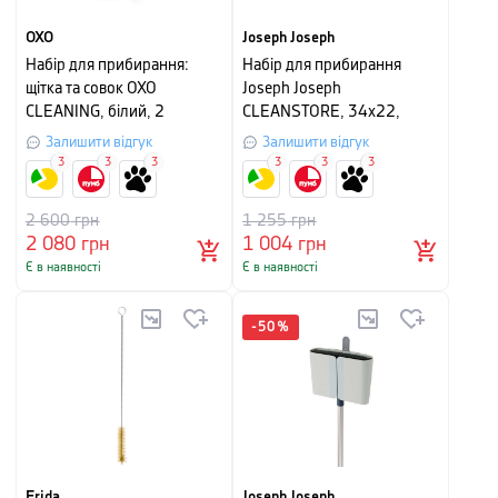
OXO
Joseph Joseph
Набір для прибирання:
Набір для прибирання
щітка та совок OXO
Joseph Joseph
CLEANING, білий, 2
CLEANSTORE, 34x22,
предмети
3x11, 7 см, синій
Залишити відгук
Залишити відгук
3
3
3
3
3
3
2 600
грн
1 255
грн
2 080
грн
1 004
грн
Є в наявності
Є в наявності
-
50
%
Frida
Joseph Joseph