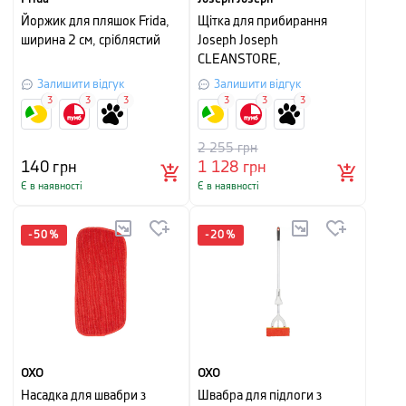
Йоржик для пляшок Frida,
Щітка для прибирання
ширина 2 см, сріблястий
Joseph Joseph
CLEANSTORE,
93,6x25,6x7,8 см, синій
Залишити відгук
Залишити відгук
3
3
3
3
3
3
2 255
грн
140
грн
1 128
грн
Є в наявності
Є в наявності
-
50
%
-
20
%
OXO
OXO
Насадка для швабри з
Швабра для підлоги з