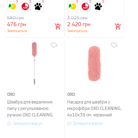
3
3
3
3
3
3
680
грн
3 025
грн
476
грн
2 420
грн
Закінчується
Закінчується
OXO
OXO
Швабра для видалення
Насадка для швабри з
пилу з регульованою
мікрофібри OXO CLEANING,
ручкою OXO CLEANING,
4х10х39 см, червоний
червоний
Залишити відгук
Залишити відгук