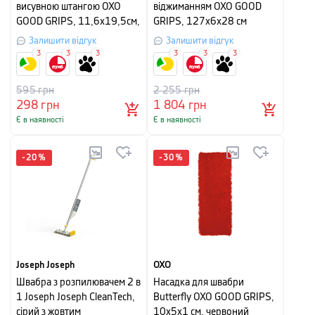
висувною штангою OXO
віджиманням OXO GOOD
GOOD GRIPS, 11,6х19,5см,
GRIPS, 127х6х28 см
червоний
Залишити відгук
Залишити відгук
3
3
3
3
3
3
595
грн
2 255
грн
298
грн
1 804
грн
Є в наявності
Є в наявності
-
20
%
-
30
%
Joseph Joseph
OXO
Швабра з розпилювачем 2 в
Насадка для швабри
1 Joseph Joseph CleanTech,
Butterfly OXO GOOD GRIPS,
сірий з жовтим
10х5х1 см, червоний