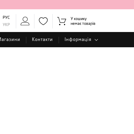
РУС
У кошику
немає товарів
УКР
Магазини
Контакти
Інформація