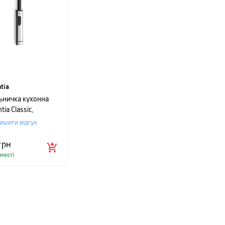
tia
ьничка кухонна
tia Classic,
2,2 см, сріблястий
ишити відгук
грн
вності