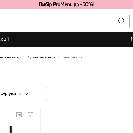
Вибір ProMenu до -50%!
кції
нний інвентар
Кухонні аксесуари
Запальнички
Сортування