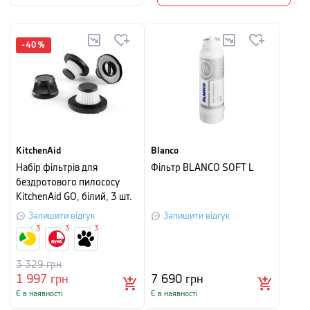
-
40
%
KitchenAid
Blanco
Набір фільтрів для
Фільтр BLANCO SOFT L
бездротового пилососу
KitchenAid GO, білий, 3 шт.
Залишити відгук
Залишити відгук
3
3
3
3 329
грн
1 997
грн
7 690
грн
Є в наявності
Є в наявності