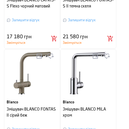
Змішувач BLANCO CATRIS-
Змішувач BLANCO FONTAS-
S Flexo чорний матовий
S II темна скеля
Залишити відгук
Залишити відгук
17 180
грн
21 580
грн
Закінчується
Закінчується
Blanco
Blanco
Змішувач BLANCO FONTAS
Змішувач BLANCO MILA
II сірий беж
хром