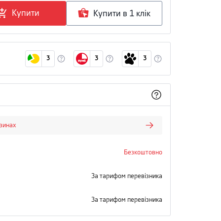
Купити
Купити в 1 клiк
3
3
3
азинах
Безкоштовно
За тарифом перевізника
За тарифом перевізника