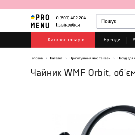
0 (800) 402 204
Графік роботи
Каталог товарів
Бренди
А
Головна
Каталог
Приготування чаю та кави
Посуд для 
Чайник WMF Orbit, об'єм