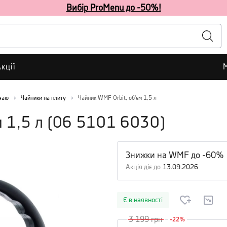
Вибір ProMenu до -50%!
кції
чаю
Чайники на плиту
Чайник WMF Orbit, об'єм 1,5 л
 1,5 л
(
06 5101 6030
)
Знижки на WMF до -60%
Акція діє до
13.09.2026
Є в наявності
3 199
грн
-
22
%