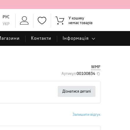
РУС
У кошику
немає товарів
УКР
Магазини
Контакти
Інформація
WMF
Артикул
:
00100834
Дізнатися деталі
Залишити відгук