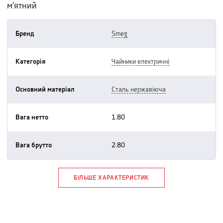
м'ятний
Бренд
smeg
Категорія
чайники електричні
Основний матеріал
сталь нержавіюча
Вага нетто
1.80
Вага брутто
2.80
БІЛЬШЕ ХАРАКТЕРИСТИК