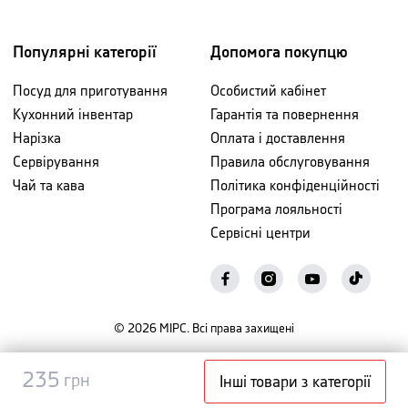
Популярні категорії
Допомога покупцю
Посуд для приготування
Особистий кабінет
Кухонний інвентар
Гарантія та повернення
Нарізка
Оплата і доставлення
Сервірування
Правила обслуговування
Чай та кава
Політика конфіденційності
Програма лояльності
Сервісні центри
©
2026
МІРС. Всі права захищені
Повідомити
235
235
грн
грн
Інші товари з категорії
про наявність