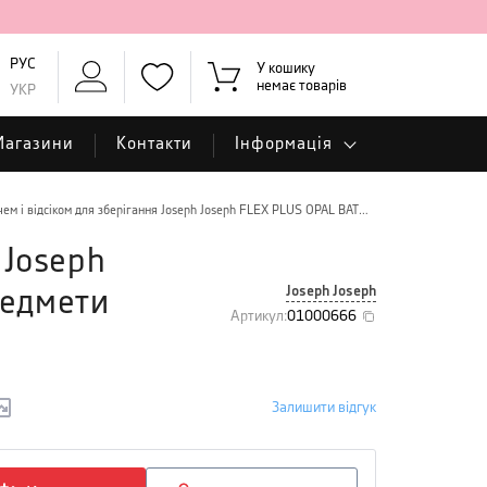
РУС
У кошику
немає товарів
УКР
Магазини
Контакти
Інформація
Йоржик туалетний з тримачем і відсіком для зберігання Joseph Joseph FLEX PLUS OPAL BATHROOM, білий з сірим, 2 предмети
 Joseph
Joseph Joseph
редмети
Артикул
:
01000666
Залишити відгук