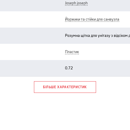
joseph joseph
йоржики та стійки для санвузла
розумна щітка для унітазу з відсіко
пластик
0.72
БІЛЬШЕ ХАРАКТЕРИСТИК