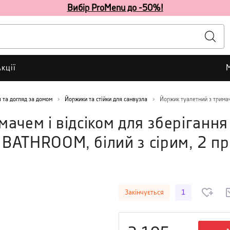
Вибір ProMenu до -50%!
кції
 та догляд за домом
Йоржики та стійки для санвузла
ачем і відсіком для зберігання
BATHROOM, білий з сірим, 2 п
Закінчується
1