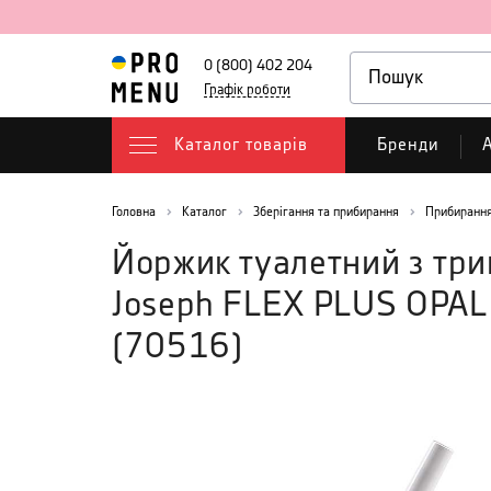
0 (800) 402 204
Графік роботи
Каталог товарів
Бренди
А
Головна
Каталог
Зберігання та прибирання
Прибирання
Йоржик туалетний з трим
Joseph FLEX PLUS OPAL 
(
70516
)