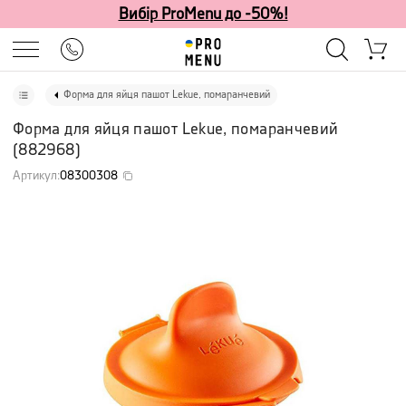
Вибір ProMenu до -50%!
Форма для яйця пашот Lekue, помаранчевий
Форма для яйця пашот Lekue, помаранчевий
(
882968
)
Артикул
:
08300308