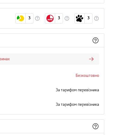
3
3
3
азинах
Безкоштовно
За тарифом перевізника
За тарифом перевізника