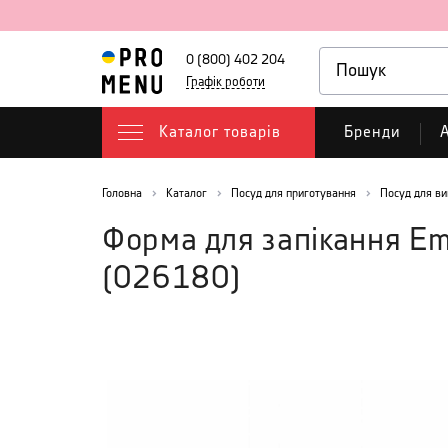
0 (800) 402 204
Графік роботи
Каталог товарів
Бренди
А
Головна
Каталог
Посуд для приготування
Посуд для ви
Форма для запікання E
(
026180
)