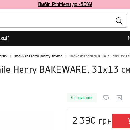
Вибір ProMenu до -50%!
кції
пічки
Форми для кексу, рулету, печива
Форма для запікання Emile Henry BAKE
mile Henry BAKEWARE, 31x13 см
Є в наявності
2 390
грн