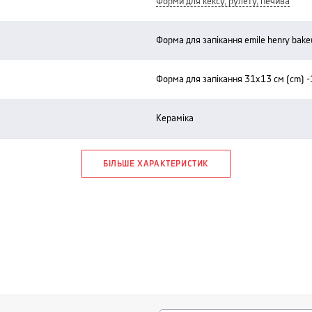
форми для кексу, рулету, печива
форма для запікання emile henry bak
форма для запікання 31x13 см (cm) -
кераміка
БІЛЬШЕ ХАРАКТЕРИСТИК