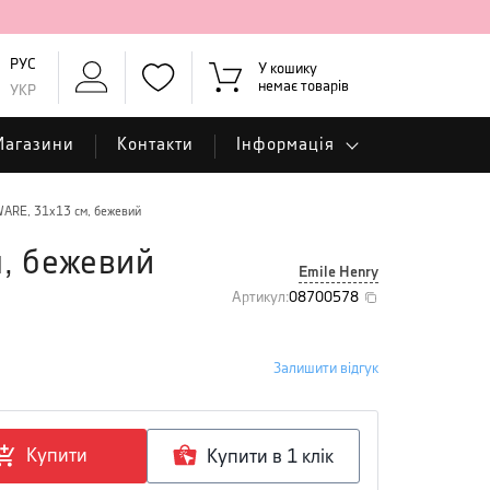
РУС
У кошику
немає товарів
УКР
Магазини
Контакти
Інформація
WARE, 31x13 см, бежевий
, бежевий
Emile Henry
Артикул
:
08700578
Залишити відгук
Купити
Купити в 1 клiк