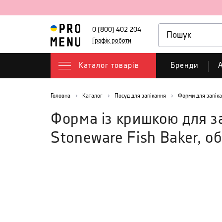
0 (800) 402 204
Графік роботи
Каталог товарів
Бренди
А
Головна
Каталог
Посуд для запікання
Форми для запік
Форма із кришкою для за
Stoneware Fish Baker, об