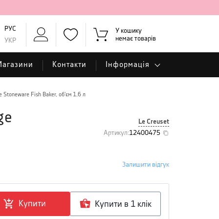
РУС
У кошику
немає товарів
УКР
Магазини
Контакти
Інформація
 Stoneware Fish Baker, об'єм 1,6 л
ge
Le Creuset
Артикул
:
12400475
Залишити відгук
Купити
Купити в 1 клiк