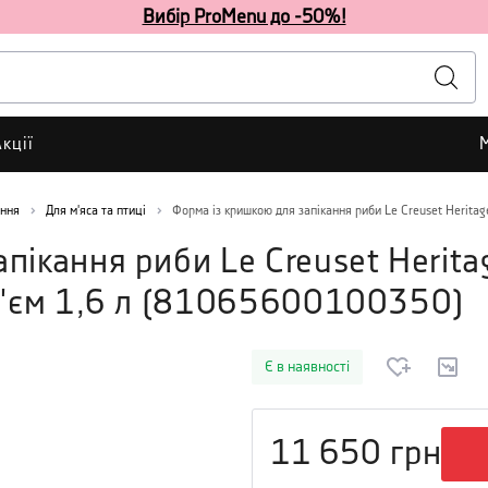
Вибір ProMenu до -50%!
кції
ання
Для м'яса та птиці
Форма із кришкою для запікання риби Le Creuset Heritage
пікання риби Le Creuset Herita
'єм 1,6 л
(
81065600100350
)
Є в наявності
11 650
грн