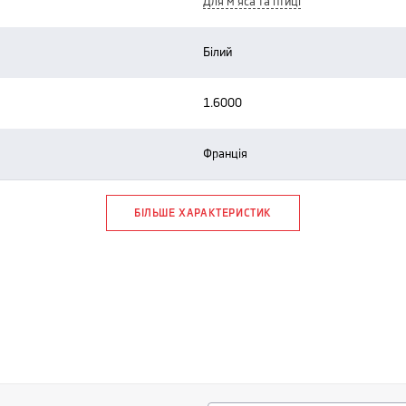
для м'яса та птиці
білий
1.6000
франція
БІЛЬШЕ ХАРАКТЕРИСТИК