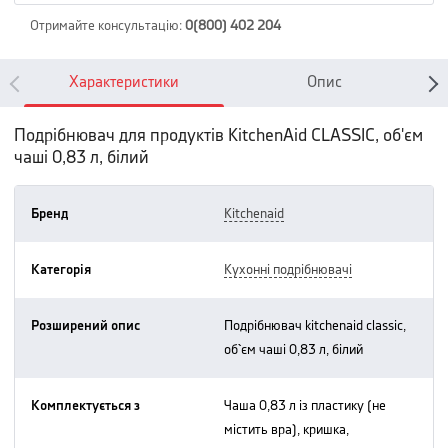
Отримайте консультацію
:
0(800) 402 204
Характеристики
Опис
Подрібнювач для продуктів KitchenAid CLASSIC, об'єм
чаші 0,83 л, білий
Бренд
kitchenaid
Категорія
кухонні подрібнювачі
Розширений опис
подрібнювач kitchenaid classic,
об`єм чаші 0,83 л, білий
Комплектується з
чаша 0,83 л із пластику (не
містить вра), кришка,