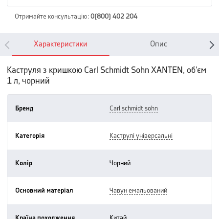
Отримайте консультацію
:
0(800) 402 204
Характеристики
Опис
Каструля з кришкою Carl Schmidt Sohn XANTEN, об'єм
1 л, чорний
Бренд
carl schmidt sohn
Категорія
каструлі універсальні
Колір
чорний
Основний матеріал
чавун емальований
Країна походження
китай