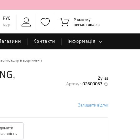
РУС
У кошику
немає товарів
УКР
Магазини
Контакти
Інформація
стик, колір в асортименті
ING,
Zyliss
Артикул
:
02600063
Залишити відгук
ідомити
наявність