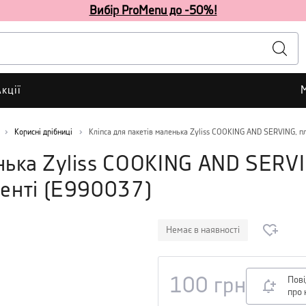
Вибір ProMenu до -50%!
кції
Корисні дрібниці
Кліпса для пакетів маленька Zyliss COOKING AND SERVING, пла
енька Zyliss COOKING AND SERV
енті
(
E990037
)
Немає в наявності
Пов
100
грн
про 